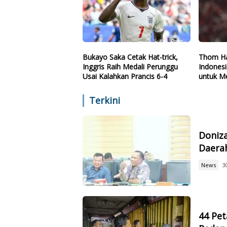
Bukayo Saka Cetak Hat-trick,
Thom Ha
Inggris Raih Medali Perunggu
Indones
Usai Kalahkan Prancis 6-4
untuk Me
Terkini
Doniz
Daerah
News
3
44 Pet