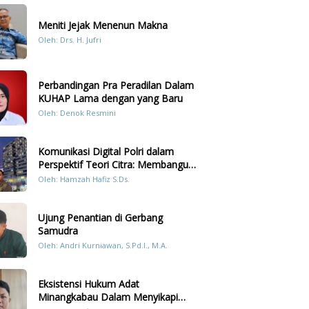
Meniti Jejak Menenun Makna
Oleh: Drs. H. Jufri
Perbandingan Pra Peradilan Dalam
KUHAP Lama dengan yang Baru
Oleh: Denok Resmini
Komunikasi Digital Polri dalam
Perspektif Teori Citra: Membangun
Kepercayaan Publik Melalui Konten
Oleh: Hamzah Hafiz S.Ds.
Humanis Kesiapsiagaan Bencana di
Sumatera
Ujung Penantian di Gerbang
Samudra
Oleh: Andri Kurniawan, S.Pd.I., M.A.
Eksistensi Hukum Adat
Minangkabau Dalam Menyikapi