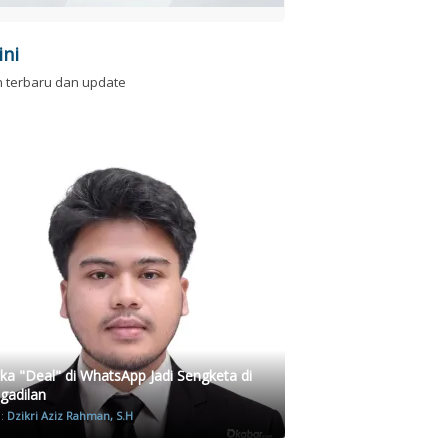
ini
n terbaru dan update
ika "Deal" di WhatsApp Jadi Sengketa di
gadilan
h:
Dzikri Aziz Rahman, S.H