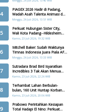
Minggu, 26 Juli 2026, 13:40 WIB
PIAGEX 2026 Hadir di Padang,
4
Wadah Asah Talenta Animasi dan
Teknologi Digital
Minggu, 26 Juli 2026, 13:51 WIB
Perkuat Hubungan Sister City,
5
Wali Kota Padang--Hildesheim
Akan Tanam Pohon di Batang
Kamis, 23 Juli 2026, 19:32 WIB
Arau
Mitchell Baker: Sudah Waktunya
6
Timnas Indonesia Juara Piala AFF
2026
Minggu, 26 Juli 2026, 13:33 WIB
Sutradara Brad Bird Isyaratkan
7
Incredibles 3 Tak Akan Menua
Karakter Keluarga Parr
Kamis, 23 Juli 2026, 22:26 WIB
Terhambat Lahan Berbulan-
8
bulan, 160 Unit Huntap Korban
Bencana Agam Kini Menjelang
Kamis, 23 Juli 2026, 20:06 WIB
Realisasi
Prabowo Perintahkan Kesiapan
9
Total Hadapi El Nino: Perkuat