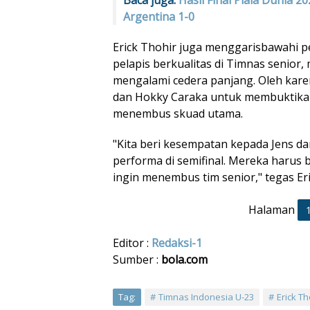
Baca juga:
Hasil Final Piala Dunia 2
Argentina 1-0
Erick Thohir juga menggarisbawahi pe
pelapis berkualitas di Timnas senior
mengalami cedera panjang. Oleh kare
dan Hokky Caraka untuk membuktikan
menembus skuad utama.
"Kita beri kesempatan kepada Jens 
performa di semifinal. Mereka harus bu
ingin menembus tim senior," tegas Eri
Halaman
Editor :
Redaksi-1
Sumber :
bola.com
Tag:
Timnas Indonesia U-23
Erick Th