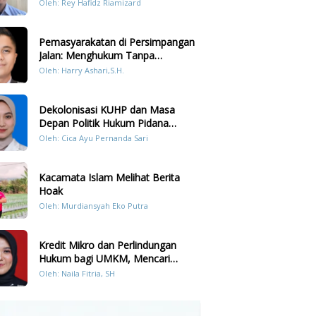
Prilaku LGBT Analisis Perbandingan
Oleh: Rey Hafidz Riamizard
Dengan Hukum Pidana
Pemasyarakatan di Persimpangan
Jalan: Menghukum Tanpa
Memulihkan?
Oleh: Harry Ashari,S.H.
Dekolonisasi KUHP dan Masa
Depan Politik Hukum Pidana
Indonesia
Oleh: Cica Ayu Pernanda Sari
Kacamata Islam Melihat Berita
Hoak
Oleh: Murdiansyah Eko Putra
Kredit Mikro dan Perlindungan
Hukum bagi UMKM, Mencari
Keseimbangan antara Risiko dan
Oleh: Naila Fitria, SH
Akses