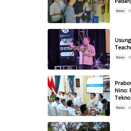
Padan
News
2
Usung 
Teach
News
2
Prabow
Nino: 
Tekno
News
2