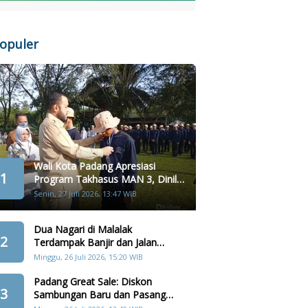
opuler
Wali Kota Padang Apresiasi
1
Program Takhasus MAN 3, Dinilai
Layak Jadi Contoh Sekolah Lain
Senin, 27 Juli 2026, 13:47 WIB
Dua Nagari di Malalak
2
Terdampak Banjir dan Jalan
Amblas Akibat Hujan Lebat
Minggu, 26 Juli 2026, 15:20 WIB
Padang Great Sale: Diskon
3
Sambungan Baru dan Pasang
Kembali Terbatas 357 Orang