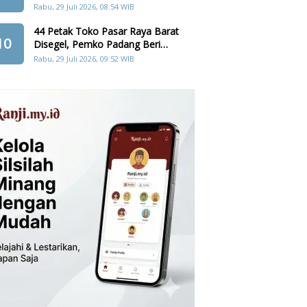
Cadangan Pangan, Air, dan
Rabu, 29 Juli 2026, 08:54 WIB
Teknologi
44 Petak Toko Pasar Raya Barat
10
Disegel, Pemko Padang Beri
Penghapusan Denda Retribusi
Rabu, 29 Juli 2026, 09:52 WIB