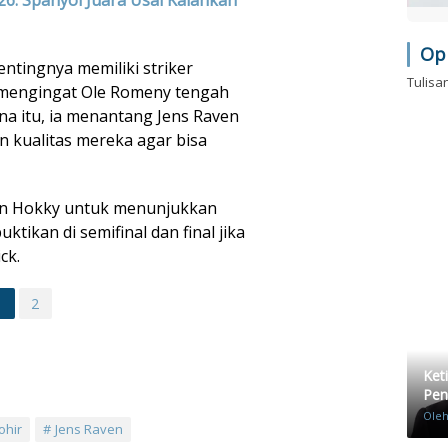
026: Spanyol Juara Usai Kalahkan
Op
ntingnya memiliki striker
Tulisa
, mengingat Ole Romeny tengah
na itu, ia menantang Jens Raven
 kualitas mereka agar bisa
dan Hokky untuk menunjukkan
ktikan di semifinal dan final jika
ck.
1
2
Ket
Pen
Ole
ohir
Jens Raven