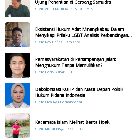
Ujung Penantian di Gerbang Samudra
Oleh: Andri Kurniawan, S.Pd.I., M.A.
Eksistensi Hukum Adat Minangkabau Dalam
Menyikapi Prilaku LGBT Analisis Perbandingan
Dengan Hukum Pidana
Oleh: Rey Hafidz Riamizard
Pemasyarakatan di Persimpangan Jalan:
Menghukum Tanpa Memulihkan?
Oleh: Harry Ashari,S.H.
Dekolonisasi KUHP dan Masa Depan Politik
Hukum Pidana Indonesia
Oleh: Cica Ayu Pernanda Sari
Kacamata Islam Melihat Berita Hoak
Oleh: Murdiansyah Eko Putra