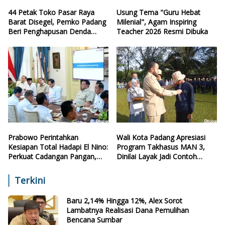
44 Petak Toko Pasar Raya
Usung Tema "Guru Hebat
Barat Disegel, Pemko Padang
Milenial", Agam Inspiring
Beri Penghapusan Denda
Teacher 2026 Resmi Dibuka
Retribusi
Prabowo Perintahkan
Wali Kota Padang Apresiasi
Kesiapan Total Hadapi El Nino:
Program Takhasus MAN 3,
Perkuat Cadangan Pangan,
Dinilai Layak Jadi Contoh
Air, dan Teknologi
Sekolah Lain
Terkini
Baru 2,14% Hingga 12%, Alex Sorot
Lambatnya Realisasi Dana Pemulihan
Bencana Sumbar