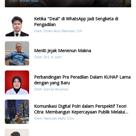
Oleh:
Willian Abib
Ketika "Deal" di WhatsApp Jadi Sengketa di
Pengadilan
Oleh: Dzikri Aziz Rahman, S.H
Meniti Jejak Menenun Makna
Oleh: Drs. H. Jufri
Perbandingan Pra Peradilan Dalam KUHAP Lama
dengan yang Baru
Oleh: Denok Resmini
Komunikasi Digital Polri dalam Perspektif Teori
Citra: Membangun Kepercayaan Publik Melalui
Konten Humanis Kesiapsiagaan Bencana di
Oleh: Hamzah Hafiz S.Ds.
Sumatera