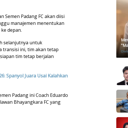
n Semen Padang FC akan diisi
nunggu manajemen menentukan
 ke depan.
Men
 selanjutnya untuk
"Mat
ransisi ini, tim akan tetap
Ole
rsiapan tim tetap berjalan
026: Spanyol Juara Usai Kalahkan
emen Padang ini Coach Eduardo
elawan Bhayangkara FC yang