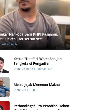
akar Nahkoda Baru KNPI Pasaman,
i Suri atau sat set sat set"
h:
Willian Abib
Ketika "Deal" di WhatsApp Jadi
Sengketa di Pengadilan
Oleh: Dzikri Aziz Rahman, S.H
Meniti Jejak Menenun Makna
Oleh: Drs. H. Jufri
Perbandingan Pra Peradilan Dalam