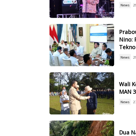
News
2
Prabow
Nino: 
Tekno
News
2
Wali 
MAN 3,
News
2
Dua Na