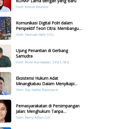
KUHAP Lama dengan yang Baru
Oleh: Denok Resmini
Komunikasi Digital Polri dalam
Perspektif Teori Citra: Membangun
Kepercayaan Publik Melalui Konten
Oleh: Hamzah Hafiz S.Ds.
Humanis Kesiapsiagaan Bencana di
Sumatera
Ujung Penantian di Gerbang
Samudra
Oleh: Andri Kurniawan, S.Pd.I., M.A.
Eksistensi Hukum Adat
Minangkabau Dalam Menyikapi
Prilaku LGBT Analisis Perbandingan
Oleh: Rey Hafidz Riamizard
Dengan Hukum Pidana
Pemasyarakatan di Persimpangan
Jalan: Menghukum Tanpa
Memulihkan?
Oleh: Harry Ashari,S.H.