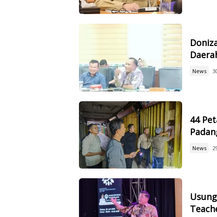
Doniz
Daerah
News
3
44 Pet
Padan
News
2
Usung 
Teach