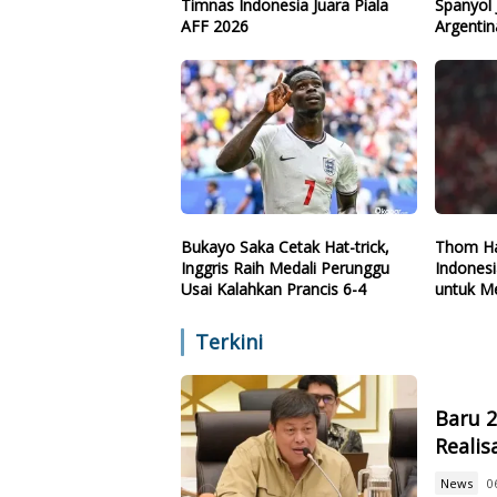
Timnas Indonesia Juara Piala
Spanyol 
AFF 2026
Argentin
Bukayo Saka Cetak Hat-trick,
Thom Ha
Inggris Raih Medali Perunggu
Indones
Usai Kalahkan Prancis 6-4
untuk Me
Terkini
Baru 
Reali
News
0