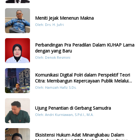
Meniti Jejak Menenun Makna
Oleh: Drs. H. Jufri
Perbandingan Pra Peradilan Dalam KUHAP Lama
dengan yang Baru
Oleh: Denok Resmini
Komunikasi Digital Polri dalam Perspektif Teori
Citra: Membangun Kepercayaan Publik Melalui
Konten Humanis Kesiapsiagaan Bencana di
Oleh: Hamzah Hafiz S.Ds.
Sumatera
Ujung Penantian di Gerbang Samudra
Oleh: Andri Kurniawan, S.Pd.I., M.A.
Eksistensi Hukum Adat Minangkabau Dalam