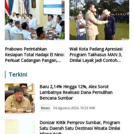
Prabowo Perintahkan
Wali Kota Padang Apresiasi
Kesiapan Total Hadapi El Nino:
Program Takhasus MAN 3,
Perkuat Cadangan Pangan,
Dinilai Layak Jadi Contoh
Air, dan Teknologi
Sekolah Lain
Terkini
Baru 2,14% Hingga 12%, Alex Sorot
Lambatnya Realisasi Dana Pemulihan
Bencana Sumbar
News
06 Agustus 2026, 19:23 WIB
Donizar Kritik Pemprov Sumbar, Program
Satu Daerah Satu Destinasi Wisata Dinilai
Hilang Arah