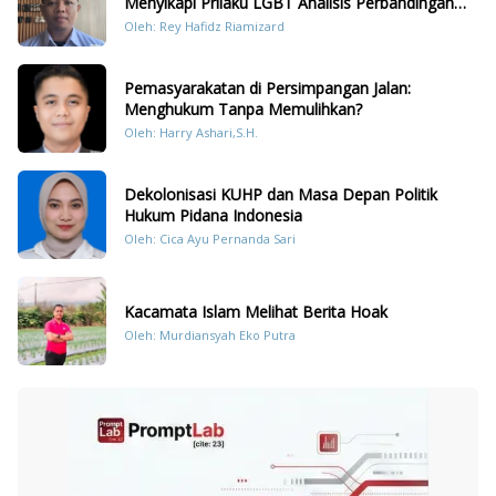
Menyikapi Prilaku LGBT Analisis Perbandingan
Dengan Hukum Pidana
Oleh: Rey Hafidz Riamizard
Pemasyarakatan di Persimpangan Jalan:
Menghukum Tanpa Memulihkan?
Oleh: Harry Ashari,S.H.
Dekolonisasi KUHP dan Masa Depan Politik
Hukum Pidana Indonesia
Oleh: Cica Ayu Pernanda Sari
Kacamata Islam Melihat Berita Hoak
Oleh: Murdiansyah Eko Putra