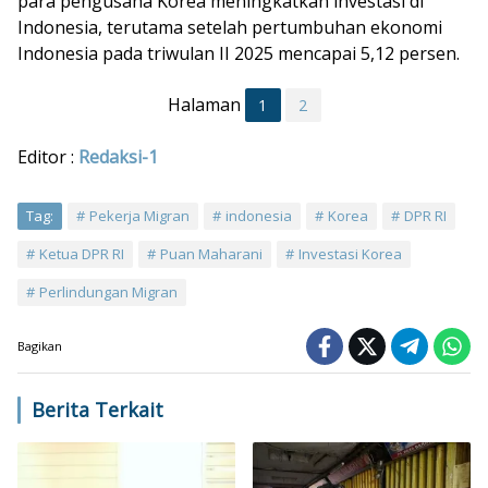
para pengusaha Korea meningkatkan investasi di
Indonesia, terutama setelah pertumbuhan ekonomi
Indonesia pada triwulan II 2025 mencapai 5,12 persen.
Halaman
1
2
Editor :
Redaksi-1
Tag:
Pekerja Migran
indonesia
Korea
DPR RI
Ketua DPR RI
Puan Maharani
Investasi Korea
Perlindungan Migran
Bagikan
Berita Terkait