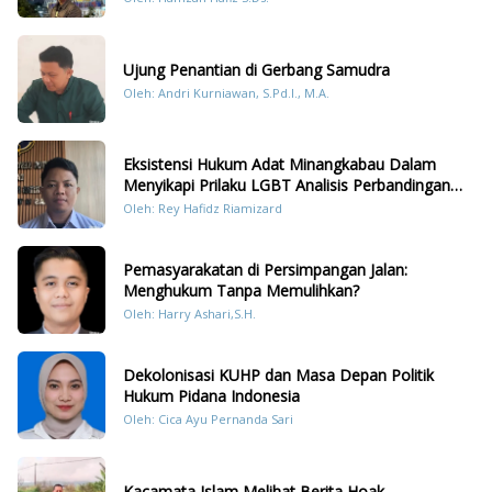
Sumatera
Ujung Penantian di Gerbang Samudra
Oleh: Andri Kurniawan, S.Pd.I., M.A.
Eksistensi Hukum Adat Minangkabau Dalam
Menyikapi Prilaku LGBT Analisis Perbandingan
Dengan Hukum Pidana
Oleh: Rey Hafidz Riamizard
Pemasyarakatan di Persimpangan Jalan:
Menghukum Tanpa Memulihkan?
Oleh: Harry Ashari,S.H.
Dekolonisasi KUHP dan Masa Depan Politik
Hukum Pidana Indonesia
Oleh: Cica Ayu Pernanda Sari
Kacamata Islam Melihat Berita Hoak