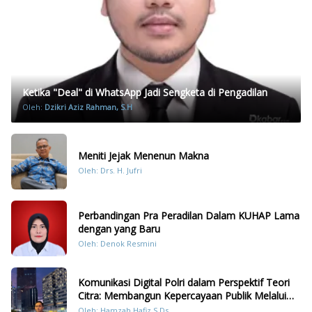
Ketika "Deal" di WhatsApp Jadi Sengketa di Pengadilan
Oleh:
Dzikri Aziz Rahman, S.H
Meniti Jejak Menenun Makna
Oleh: Drs. H. Jufri
Perbandingan Pra Peradilan Dalam KUHAP Lama
dengan yang Baru
Oleh: Denok Resmini
Komunikasi Digital Polri dalam Perspektif Teori
Citra: Membangun Kepercayaan Publik Melalui
Konten Humanis Kesiapsiagaan Bencana di
Oleh: Hamzah Hafiz S.Ds.