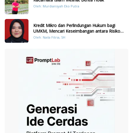
Oleh: Murdiansyah Eko Putra
Kredit Mikro dan Perlindungan Hukum bagi
UMKM, Mencari Keseimbangan antara Risiko
dan Akses
Oleh: Naila Fitria, SH