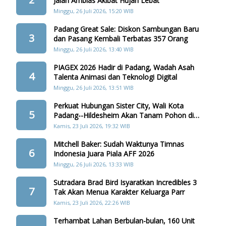
Jalan Amblas Akibat Hujan Lebat
Minggu, 26 Juli 2026, 15:20 WIB
Padang Great Sale: Diskon Sambungan Baru
3
dan Pasang Kembali Terbatas 357 Orang
Minggu, 26 Juli 2026, 13:40 WIB
PIAGEX 2026 Hadir di Padang, Wadah Asah
4
Talenta Animasi dan Teknologi Digital
Minggu, 26 Juli 2026, 13:51 WIB
Perkuat Hubungan Sister City, Wali Kota
5
Padang--Hildesheim Akan Tanam Pohon di
Batang Arau
Kamis, 23 Juli 2026, 19:32 WIB
Mitchell Baker: Sudah Waktunya Timnas
6
Indonesia Juara Piala AFF 2026
Minggu, 26 Juli 2026, 13:33 WIB
Sutradara Brad Bird Isyaratkan Incredibles 3
7
Tak Akan Menua Karakter Keluarga Parr
Kamis, 23 Juli 2026, 22:26 WIB
Terhambat Lahan Berbulan-bulan, 160 Unit