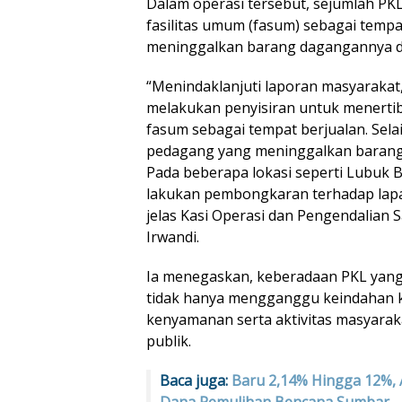
Dalam operasi tersebut, sejumlah P
fasilitas umum (fasum) sebagai tempa
meninggalkan barang dagangannya di 
“Menindaklanjuti laporan masyarakat
melakukan penyisiran untuk menert
fasum sebagai tempat berjualan. Sela
pedagang yang meninggalkan barang 
Pada beberapa lokasi seperti Lubuk 
lakukan pembongkaran terhadap lapak
jelas Kasi Operasi dan Pengendalian 
Irwandi.
Ia menegaskan, keberadaan PKL yang b
tidak hanya mengganggu keindahan k
kenyamanan serta aktivitas masyarak
publik.
Baca juga:
Baru 2,14% Hingga 12%, 
Dana Pemulihan Bencana Sumbar