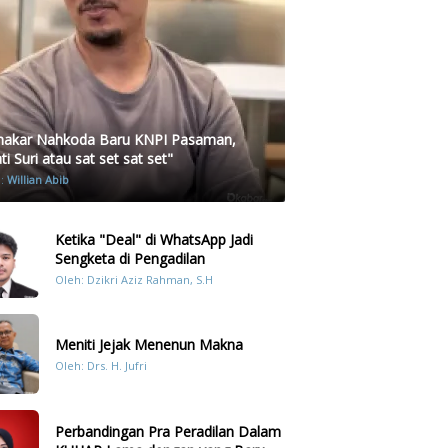
akar Nahkoda Baru KNPI Pasaman,
i Suri atau sat set sat set"
h:
Willian Abib
Ketika "Deal" di WhatsApp Jadi
Sengketa di Pengadilan
Oleh: Dzikri Aziz Rahman, S.H
Meniti Jejak Menenun Makna
Oleh: Drs. H. Jufri
Perbandingan Pra Peradilan Dalam