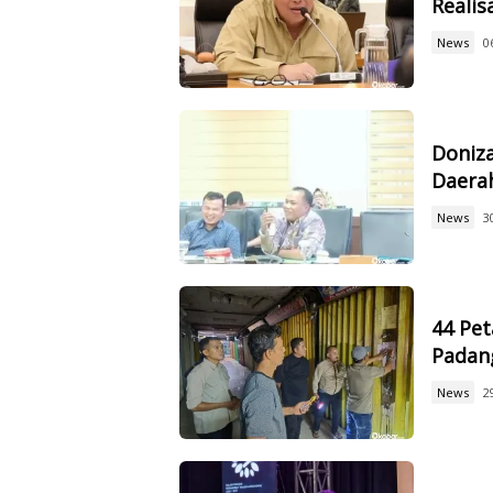
Reali
News
0
Doniz
Daerah
News
3
44 Pet
Padan
News
2