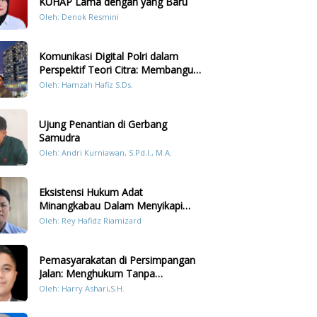
KUHAP Lama dengan yang Baru
Oleh: Denok Resmini
Komunikasi Digital Polri dalam
Perspektif Teori Citra: Membangun
Kepercayaan Publik Melalui Konten
Oleh: Hamzah Hafiz S.Ds.
Humanis Kesiapsiagaan Bencana di
Sumatera
Ujung Penantian di Gerbang
Samudra
Oleh: Andri Kurniawan, S.Pd.I., M.A.
Eksistensi Hukum Adat
Minangkabau Dalam Menyikapi
Prilaku LGBT Analisis Perbandingan
Oleh: Rey Hafidz Riamizard
Dengan Hukum Pidana
Pemasyarakatan di Persimpangan
Jalan: Menghukum Tanpa
Memulihkan?
Oleh: Harry Ashari,S.H.