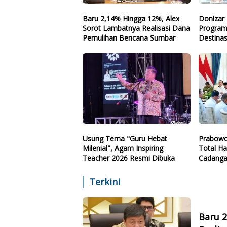
Baru 2,14% Hingga 12%, Alex
Donizar 
Sorot Lambatnya Realisasi Dana
Program
Pemulihan Bencana Sumbar
Destinas
Arah
Usung Tema "Guru Hebat
Prabowo
Milenial", Agam Inspiring
Total Ha
Teacher 2026 Resmi Dibuka
Cadanga
Teknolo
Terkini
Baru 