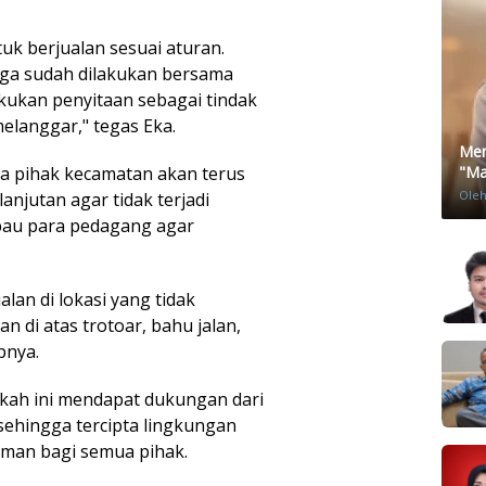
uk berjualan sesuai aturan.
juga sudah dilakukan bersama
akukan penyitaan sebagai tindak
langgar," tegas Eka.
Men
 pihak kecamatan akan terus
"Mat
Ole
njutan agar tidak terjadi
bau para pedagang agar
lan di lokasi yang tidak
n di atas trotoar, bahu jalan,
pnya.
kah ini mendapat dukungan dari
sehingga tercipta lingkungan
yaman bagi semua pihak.