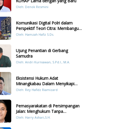
KUHAP Lama dengan yang Baru
Oleh: Denok Resmini
Komunikasi Digital Polri dalam
Perspektif Teori Citra: Membangun
Kepercayaan Publik Melalui Konten
Oleh: Hamzah Hafiz S.Ds.
Humanis Kesiapsiagaan Bencana di
Sumatera
Ujung Penantian di Gerbang
Samudra
Oleh: Andri Kurniawan, S.Pd.I., M.A.
Eksistensi Hukum Adat
Minangkabau Dalam Menyikapi
Prilaku LGBT Analisis Perbandingan
Oleh: Rey Hafidz Riamizard
Dengan Hukum Pidana
Pemasyarakatan di Persimpangan
Jalan: Menghukum Tanpa
Memulihkan?
Oleh: Harry Ashari,S.H.