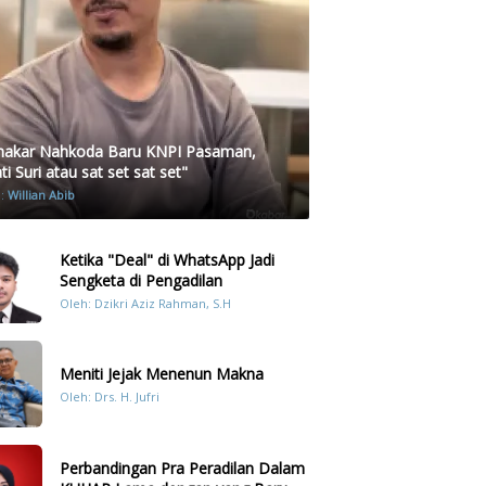
akar Nahkoda Baru KNPI Pasaman,
i Suri atau sat set sat set"
h:
Willian Abib
Ketika "Deal" di WhatsApp Jadi
Sengketa di Pengadilan
Oleh: Dzikri Aziz Rahman, S.H
Meniti Jejak Menenun Makna
Oleh: Drs. H. Jufri
Perbandingan Pra Peradilan Dalam