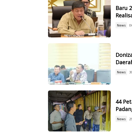
Baru 
Reali
News
0
Doniz
Daerah
News
3
44 Pet
Padan
News
2