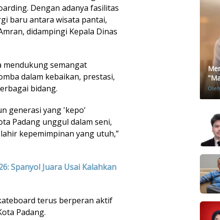
arding. Dengan adanya fasilitas
rgi baru antara wisata pantai,
 Amran, didampingi Kepala Dinas
uga mendukung semangat
Men
mba dalam kebaikan, prestasi,
"Mat
erbagai bidang.
Ole
un generasi yang 'kepo'
Kota Padang unggul dalam seni,
 lahir kepemimpinan yang utuh,”
026: Spanyol Juara Usai Kalahkan
ateboard terus berperan aktif
Kota Padang.