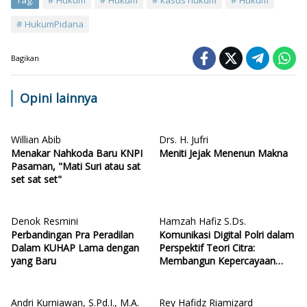
Tag:
Hukum
Hukum
kasus hukum
Hukum
HukumPidana
Bagikan
Opini lainnya
Willian Abib
Drs. H. Jufri
Menakar Nahkoda Baru KNPI
Meniti Jejak Menenun Makna
Pasaman, "Mati Suri atau sat
set sat set"
Denok Resmini
Hamzah Hafiz S.Ds.
Perbandingan Pra Peradilan
Komunikasi Digital Polri dalam
Dalam KUHAP Lama dengan
Perspektif Teori Citra:
yang Baru
Membangun Kepercayaan
Publik Melalui Konten Humanis
Kesiapsiagaan Bencana di
Sumatera
Andri Kurniawan, S.Pd.I., M.A.
Rey Hafidz Riamizard