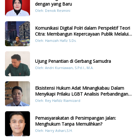
dengan yang Baru
Oleh: Denok Resmini
Komunikasi Digital Polri dalam Perspektif Teori
Citra: Membangun Kepercayaan Publik Melalui
Konten Humanis Kesiapsiagaan Bencana di
Oleh: Hamzah Hafiz S.Ds.
Sumatera
Ujung Penantian di Gerbang Samudra
Oleh: Andri Kurniawan, S.Pd.I., M.A.
Eksistensi Hukum Adat Minangkabau Dalam
Menyikapi Prilaku LGBT Analisis Perbandingan
Dengan Hukum Pidana
Oleh: Rey Hafidz Riamizard
Pemasyarakatan di Persimpangan Jalan:
Menghukum Tanpa Memulihkan?
Oleh: Harry Ashari,S.H.