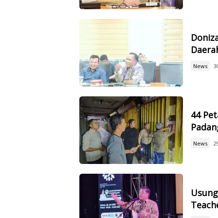
Doniz
Daerah
News
3
44 Pet
Padan
News
2
Usung 
Teach