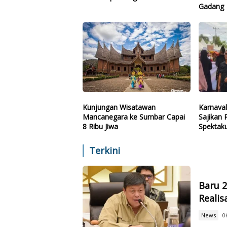
Gadang
Kunjungan Wisatawan
Karnava
Mancanegara ke Sumbar Capai
Sajikan
8 Ribu Jiwa
Spektaku
Terpeso
Terkini
Baru 
Reali
News
0