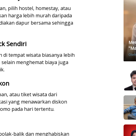
n, pilih hostel, homestay, atau
an harga lebih murah daripada
yediakan dapur bersama sehingga
Men
k Sendiri
"Mat
 di tempat wisata biasanya lebih
Ole
 selain menghemat biaya juga
k.
kon
n, atau tiket wisata dari
ikasi yang menawarkan diskon
mo pada hari tertentu.
 bolak-balik dan menghabiskan