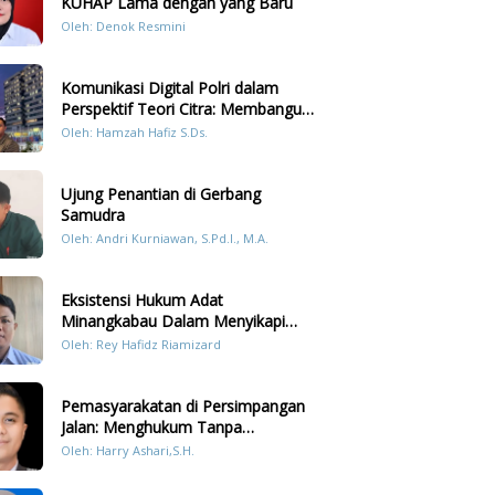
KUHAP Lama dengan yang Baru
Oleh: Denok Resmini
Komunikasi Digital Polri dalam
Perspektif Teori Citra: Membangun
Kepercayaan Publik Melalui Konten
Oleh: Hamzah Hafiz S.Ds.
Humanis Kesiapsiagaan Bencana di
Sumatera
Ujung Penantian di Gerbang
Samudra
Oleh: Andri Kurniawan, S.Pd.I., M.A.
Eksistensi Hukum Adat
Minangkabau Dalam Menyikapi
Prilaku LGBT Analisis Perbandingan
Oleh: Rey Hafidz Riamizard
Dengan Hukum Pidana
Pemasyarakatan di Persimpangan
Jalan: Menghukum Tanpa
Memulihkan?
Oleh: Harry Ashari,S.H.