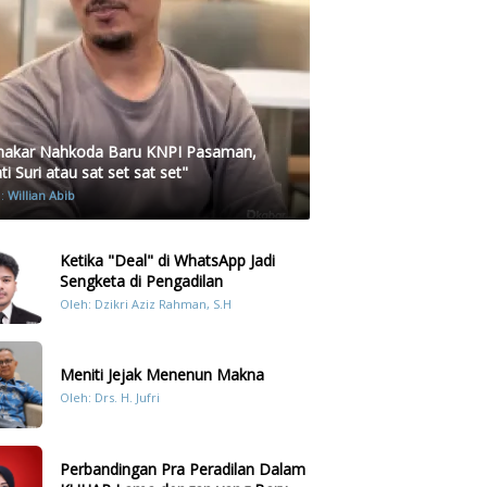
akar Nahkoda Baru KNPI Pasaman,
i Suri atau sat set sat set"
h:
Willian Abib
Ketika "Deal" di WhatsApp Jadi
Sengketa di Pengadilan
Oleh: Dzikri Aziz Rahman, S.H
Meniti Jejak Menenun Makna
Oleh: Drs. H. Jufri
Perbandingan Pra Peradilan Dalam