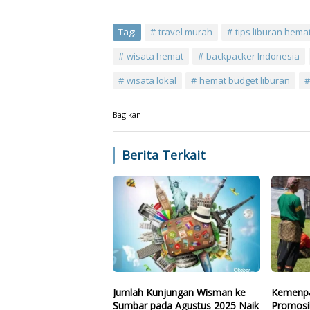
Tag:
travel murah
tips liburan hema
wisata hemat
backpacker Indonesia
wisata lokal
hemat budget liburan
Bagikan
Berita Terkait
Jumlah Kunjungan Wisman ke
Kemenpa
Sumbar pada Agustus 2025 Naik
Promosi