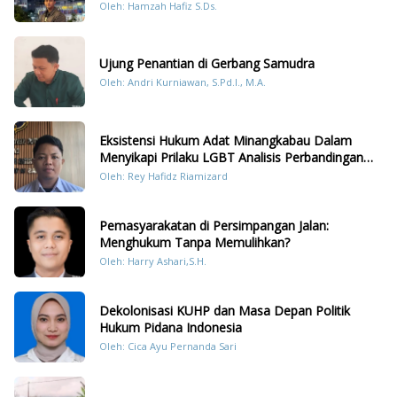
Konten Humanis Kesiapsiagaan Bencana di
Oleh: Hamzah Hafiz S.Ds.
Sumatera
Ujung Penantian di Gerbang Samudra
Oleh: Andri Kurniawan, S.Pd.I., M.A.
Eksistensi Hukum Adat Minangkabau Dalam
Menyikapi Prilaku LGBT Analisis Perbandingan
Dengan Hukum Pidana
Oleh: Rey Hafidz Riamizard
Pemasyarakatan di Persimpangan Jalan:
Menghukum Tanpa Memulihkan?
Oleh: Harry Ashari,S.H.
Dekolonisasi KUHP dan Masa Depan Politik
Hukum Pidana Indonesia
Oleh: Cica Ayu Pernanda Sari