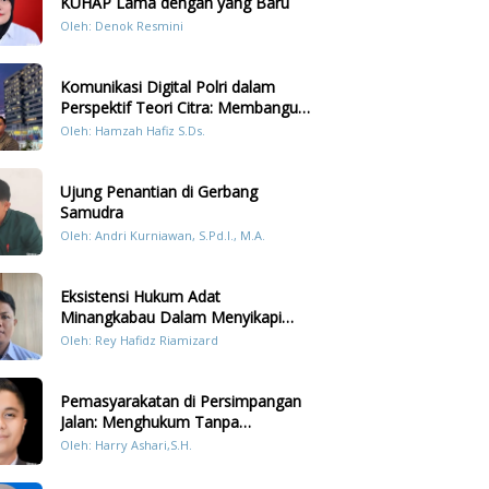
KUHAP Lama dengan yang Baru
Oleh: Denok Resmini
Komunikasi Digital Polri dalam
Perspektif Teori Citra: Membangun
Kepercayaan Publik Melalui Konten
Oleh: Hamzah Hafiz S.Ds.
Humanis Kesiapsiagaan Bencana di
Sumatera
Ujung Penantian di Gerbang
Samudra
Oleh: Andri Kurniawan, S.Pd.I., M.A.
Eksistensi Hukum Adat
Minangkabau Dalam Menyikapi
Prilaku LGBT Analisis Perbandingan
Oleh: Rey Hafidz Riamizard
Dengan Hukum Pidana
Pemasyarakatan di Persimpangan
Jalan: Menghukum Tanpa
Memulihkan?
Oleh: Harry Ashari,S.H.