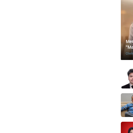
Men
"Mat
Ole