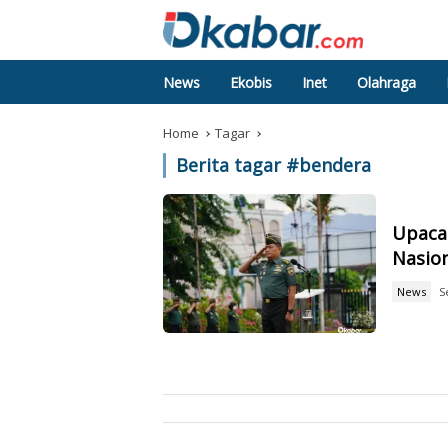
News
Ekobis
Inet
Olahraga
Home
Tagar
Berita tagar #
bendera
Upaca
Nasio
News
S