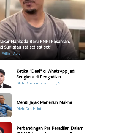
akar Nahkoda Baru KNPI Pasaman,
i Suri atau sat set sat set"
h:
Willian Abib
Ketika "Deal" di WhatsApp Jadi
Sengketa di Pengadilan
Oleh: Dzikri Aziz Rahman, S.H
Meniti Jejak Menenun Makna
Oleh: Drs. H. Jufri
Perbandingan Pra Peradilan Dalam