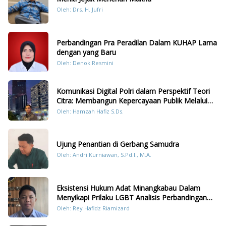
Oleh: Drs. H. Jufri
Perbandingan Pra Peradilan Dalam KUHAP Lama
dengan yang Baru
Oleh: Denok Resmini
Komunikasi Digital Polri dalam Perspektif Teori
Citra: Membangun Kepercayaan Publik Melalui
Konten Humanis Kesiapsiagaan Bencana di
Oleh: Hamzah Hafiz S.Ds.
Sumatera
Ujung Penantian di Gerbang Samudra
Oleh: Andri Kurniawan, S.Pd.I., M.A.
Eksistensi Hukum Adat Minangkabau Dalam
Menyikapi Prilaku LGBT Analisis Perbandingan
Dengan Hukum Pidana
Oleh: Rey Hafidz Riamizard