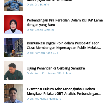
Oleh: Drs. H. Jufri
Perbandingan Pra Peradilan Dalam KUHAP Lama
dengan yang Baru
Oleh: Denok Resmini
Komunikasi Digital Polri dalam Perspektif Teori
Citra: Membangun Kepercayaan Publik Melalui
Konten Humanis Kesiapsiagaan Bencana di
Oleh: Hamzah Hafiz S.Ds.
Sumatera
Ujung Penantian di Gerbang Samudra
Oleh: Andri Kurniawan, S.Pd.I., M.A.
Eksistensi Hukum Adat Minangkabau Dalam
Menyikapi Prilaku LGBT Analisis Perbandingan
Dengan Hukum Pidana
Oleh: Rey Hafidz Riamizard