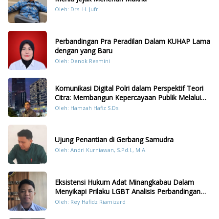
Oleh: Drs. H. Jufri
Perbandingan Pra Peradilan Dalam KUHAP Lama
dengan yang Baru
Oleh: Denok Resmini
Komunikasi Digital Polri dalam Perspektif Teori
Citra: Membangun Kepercayaan Publik Melalui
Konten Humanis Kesiapsiagaan Bencana di
Oleh: Hamzah Hafiz S.Ds.
Sumatera
Ujung Penantian di Gerbang Samudra
Oleh: Andri Kurniawan, S.Pd.I., M.A.
Eksistensi Hukum Adat Minangkabau Dalam
Menyikapi Prilaku LGBT Analisis Perbandingan
Dengan Hukum Pidana
Oleh: Rey Hafidz Riamizard