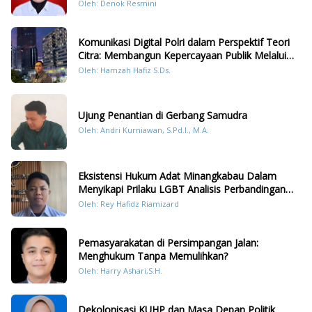
Oleh: Denok Resmini
Komunikasi Digital Polri dalam Perspektif Teori
Citra: Membangun Kepercayaan Publik Melalui
Konten Humanis Kesiapsiagaan Bencana di
Oleh: Hamzah Hafiz S.Ds.
Sumatera
Ujung Penantian di Gerbang Samudra
Oleh: Andri Kurniawan, S.Pd.I., M.A.
Eksistensi Hukum Adat Minangkabau Dalam
Menyikapi Prilaku LGBT Analisis Perbandingan
Dengan Hukum Pidana
Oleh: Rey Hafidz Riamizard
Pemasyarakatan di Persimpangan Jalan:
Menghukum Tanpa Memulihkan?
Oleh: Harry Ashari,S.H.
Dekolonisasi KUHP dan Masa Depan Politik