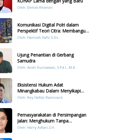
KUHAP Lama dengan yang Baru
Oleh: Denok Resmini
Komunikasi Digital Polri dalam
Perspektif Teori Citra: Membangun
Kepercayaan Publik Melalui Konten
Oleh: Hamzah Hafiz S.Ds.
Humanis Kesiapsiagaan Bencana di
Sumatera
Ujung Penantian di Gerbang
Samudra
Oleh: Andri Kurniawan, S.Pd.I., M.A.
Eksistensi Hukum Adat
Minangkabau Dalam Menyikapi
Prilaku LGBT Analisis Perbandingan
Oleh: Rey Hafidz Riamizard
Dengan Hukum Pidana
Pemasyarakatan di Persimpangan
Jalan: Menghukum Tanpa
Memulihkan?
Oleh: Harry Ashari,S.H.