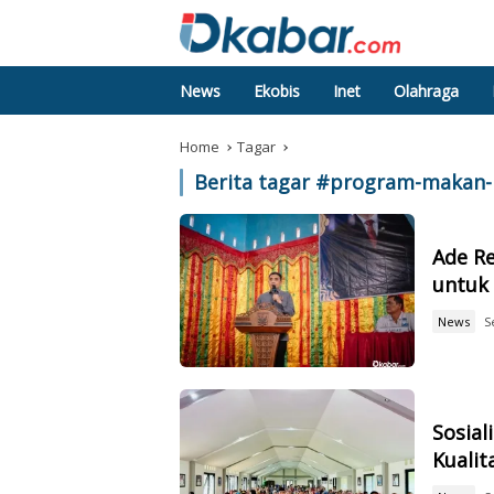
News
Ekobis
Inet
Olahraga
Home
Tagar
Berita tagar #
program-makan-b
Ade Re
untuk 
News
S
Sosial
Kualit