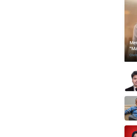
Men
"Mat
Ole