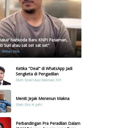
akar Nahkoda Baru KNPI Pasaman,
i Suri atau sat set sat set"
h:
Willian Abib
Ketika "Deal" di WhatsApp Jadi
Sengketa di Pengadilan
Oleh: Dzikri Aziz Rahman, S.H
Meniti Jejak Menenun Makna
Oleh: Drs. H. Jufri
Perbandingan Pra Peradilan Dalam