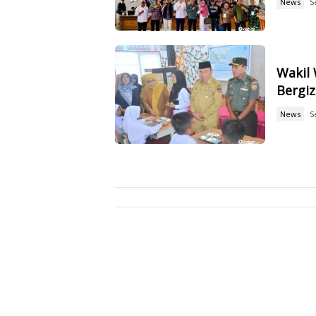
News
S
Wakil
Bergiz
News
S