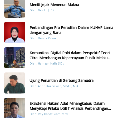
Meniti Jejak Menenun Makna
Oleh: Drs. H. Jufri
Perbandingan Pra Peradilan Dalam KUHAP Lama
dengan yang Baru
Oleh: Denok Resmini
Komunikasi Digital Polri dalam Perspektif Teori
Citra: Membangun Kepercayaan Publik Melalui
Konten Humanis Kesiapsiagaan Bencana di
Oleh: Hamzah Hafiz S.Ds.
Sumatera
Ujung Penantian di Gerbang Samudra
Oleh: Andri Kurniawan, S.Pd.I., M.A.
Eksistensi Hukum Adat Minangkabau Dalam
Menyikapi Prilaku LGBT Analisis Perbandingan
Dengan Hukum Pidana
Oleh: Rey Hafidz Riamizard