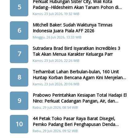
Perkuat Hubungan Sister City, Wali Kota
5
Padang--Hildesheim Akan Tanam Pohon di
Batang Arau
Kamis, 23 Juli 2026, 19:32 WIB
Mitchell Baker: Sudah Waktunya Timnas
6
Indonesia Juara Piala AFF 2026
Minggu, 26 Juli 2026, 13:33 WIB
Sutradara Brad Bird Isyaratkan Incredibles 3
7
Tak Akan Menua Karakter Keluarga Parr
Kamis, 23 Juli 2026, 22:26 WIB
Terhambat Lahan Berbulan-bulan, 160 Unit
8
Huntap Korban Bencana Agam Kini Menjelang
Realisasi
Kamis, 23 Juli 2026, 20:06 WIB
Prabowo Perintahkan Kesiapan Total Hadapi El
9
Nino: Perkuat Cadangan Pangan, Air, dan
Teknologi
Rabu, 29 Juli 2026, 08:54 WIB
44 Petak Toko Pasar Raya Barat Disegel,
10
Pemko Padang Beri Penghapusan Denda
Retribusi
Rabu, 29 Juli 2026, 09:52 WIB