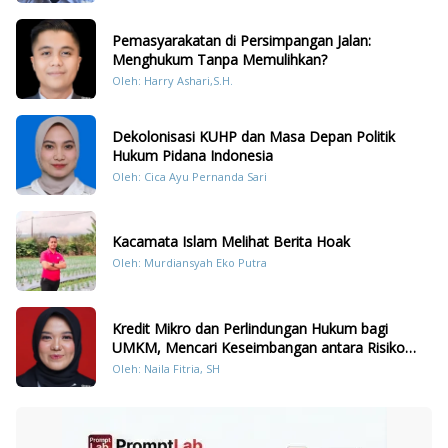
Pemasyarakatan di Persimpangan Jalan:
Menghukum Tanpa Memulihkan?
Oleh: Harry Ashari,S.H.
Dekolonisasi KUHP dan Masa Depan Politik
Hukum Pidana Indonesia
Oleh: Cica Ayu Pernanda Sari
Kacamata Islam Melihat Berita Hoak
Oleh: Murdiansyah Eko Putra
Kredit Mikro dan Perlindungan Hukum bagi
UMKM, Mencari Keseimbangan antara Risiko
dan Akses
Oleh: Naila Fitria, SH