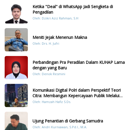
Ketika "Deal" di WhatsApp Jadi Sengketa di
Pengadilan
Oleh: Dzikri Aziz Rahman, S.H
Meniti Jejak Menenun Makna
Oleh: Drs. H. Jufri
Perbandingan Pra Peradilan Dalam KUHAP Lama
dengan yang Baru
Oleh: Denok Resmini
Komunikasi Digital Polri dalam Perspektif Teori
Citra: Membangun Kepercayaan Publik Melalui
Konten Humanis Kesiapsiagaan Bencana di
Oleh: Hamzah Hafiz S.Ds.
Sumatera
Ujung Penantian di Gerbang Samudra
Oleh: Andri Kurniawan, S.Pd.I., M.A.