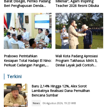
Barat Disegel, Pemko Padang
Milenial", Agam Inspiring
Beri Penghapusan Denda
Teacher 2026 Resmi Dibuka
Retribusi
Prabowo Perintahkan
Wali Kota Padang Apresiasi
Kesiapan Total Hadapi El Nino:
Program Takhasus MAN 3,
Perkuat Cadangan Pangan,
Dinilai Layak Jadi Contoh
Air, dan Teknologi
Sekolah Lain
Terkini
Baru 2,14% Hingga 12%, Alex Sorot
Lambatnya Realisasi Dana Pemulihan
Bencana Sumbar
News
06 Agustus 2026, 19:23 WIB