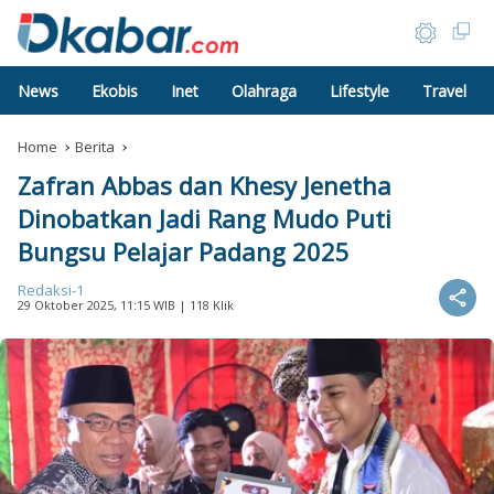
News
Ekobis
Inet
Olahraga
Lifestyle
Travel
Home
Berita
Zafran Abbas dan Khesy Jenetha
Dinobatkan Jadi Rang Mudo Puti
Bungsu Pelajar Padang 2025
Redaksi-1
29 Oktober 2025, 11:15 WIB
| 118 Klik