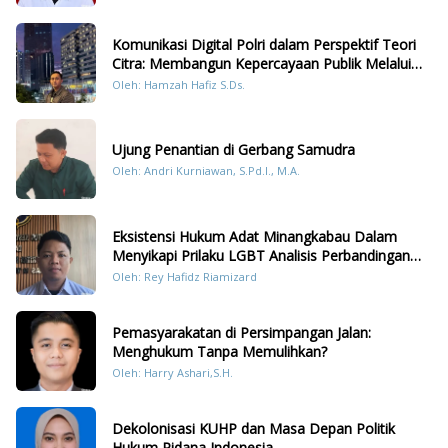
Komunikasi Digital Polri dalam Perspektif Teori
Citra: Membangun Kepercayaan Publik Melalui
Konten Humanis Kesiapsiagaan Bencana di
Oleh: Hamzah Hafiz S.Ds.
Sumatera
Ujung Penantian di Gerbang Samudra
Oleh: Andri Kurniawan, S.Pd.I., M.A.
Eksistensi Hukum Adat Minangkabau Dalam
Menyikapi Prilaku LGBT Analisis Perbandingan
Dengan Hukum Pidana
Oleh: Rey Hafidz Riamizard
Pemasyarakatan di Persimpangan Jalan:
Menghukum Tanpa Memulihkan?
Oleh: Harry Ashari,S.H.
Dekolonisasi KUHP dan Masa Depan Politik
Hukum Pidana Indonesia