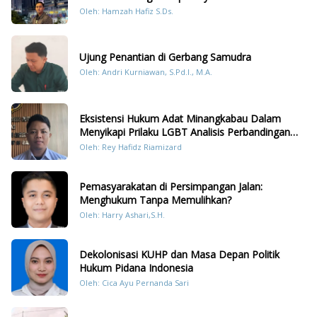
Konten Humanis Kesiapsiagaan Bencana di
Oleh: Hamzah Hafiz S.Ds.
Sumatera
Ujung Penantian di Gerbang Samudra
Oleh: Andri Kurniawan, S.Pd.I., M.A.
Eksistensi Hukum Adat Minangkabau Dalam
Menyikapi Prilaku LGBT Analisis Perbandingan
Dengan Hukum Pidana
Oleh: Rey Hafidz Riamizard
Pemasyarakatan di Persimpangan Jalan:
Menghukum Tanpa Memulihkan?
Oleh: Harry Ashari,S.H.
Dekolonisasi KUHP dan Masa Depan Politik
Hukum Pidana Indonesia
Oleh: Cica Ayu Pernanda Sari