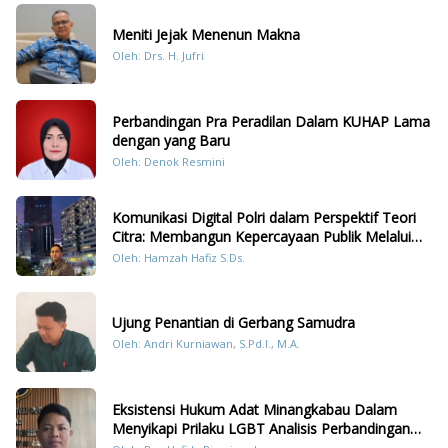
Meniti Jejak Menenun Makna
Oleh: Drs. H. Jufri
Perbandingan Pra Peradilan Dalam KUHAP Lama
dengan yang Baru
Oleh: Denok Resmini
Komunikasi Digital Polri dalam Perspektif Teori
Citra: Membangun Kepercayaan Publik Melalui
Konten Humanis Kesiapsiagaan Bencana di
Oleh: Hamzah Hafiz S.Ds.
Sumatera
Ujung Penantian di Gerbang Samudra
Oleh: Andri Kurniawan, S.Pd.I., M.A.
Eksistensi Hukum Adat Minangkabau Dalam
Menyikapi Prilaku LGBT Analisis Perbandingan
Dengan Hukum Pidana