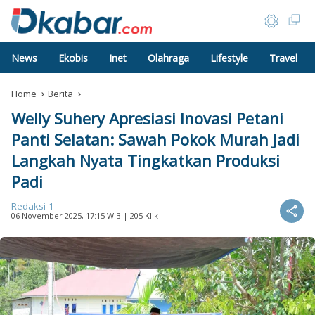
News
Ekobis
Inet
Olahraga
Lifestyle
Travel
Home
Berita
Welly Suhery Apresiasi Inovasi Petani
Panti Selatan: Sawah Pokok Murah Jadi
Langkah Nyata Tingkatkan Produksi
Padi
Redaksi-1
06 November 2025, 17:15 WIB
| 205 Klik