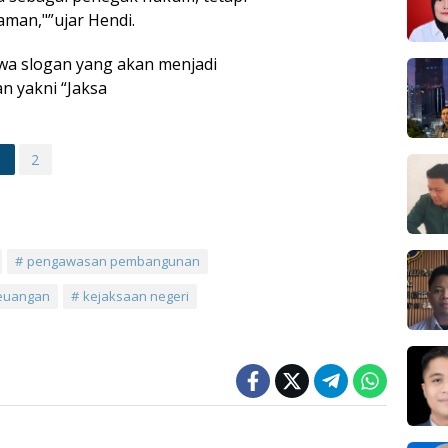
aman,"”ujar Hendi.
a slogan yang akan menjadi
n yakni “Jaksa
1
2
pengawasan pembangunan
keuangan
kejaksaan negeri