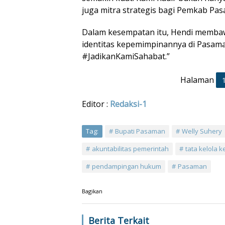
juga mitra strategis bagi Pemkab Pas
Dalam kesempatan itu, Hendi membaw
identitas kepemimpinannya di Pasama
#JadikanKamiSahabat.”
Halaman
Editor :
Redaksi-1
Tag:
Bupati Pasaman
Welly Suhery
akuntabilitas pemerintah
tata kelola 
pendampingan hukum
Pasaman
Bagikan
Berita Terkait