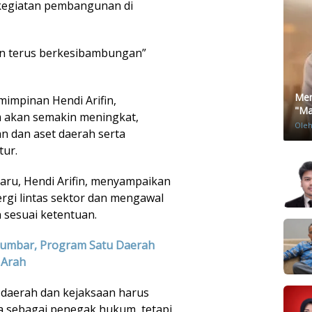
kegiatan pembangunan di
an terus berkesibambungan”
Men
mimpinan Hendi Arifin,
"Mat
 akan semakin meningkat,
Ole
n dan aset daerah serta
ur.
aru, Hendi Arifin, menyampaikan
gi lintas sektor dan mengawal
sesuai ketentuan.
Sumbar, Program Satu Daerah
 Arah
h daerah dan kejaksaan harus
a sebagai penegak hukum, tetapi