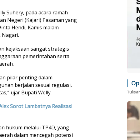
lly Suhery, pada acara ramah
an Negeri (Kajari) Pasaman yang
 Winta Hendi, Kamis malam
 Nagari.
n kejaksaan sangat strategis
enggaraan pemerintahan serta
aerah.
n pilar penting dalam
Op
nan berjalan sesuai regulasi,
Tulisa
s,” ujar Bupati Welly.
Alex Sorot Lambatnya Realisasi
an hukum melalui TP4D, yang
daerah dalam mencegah potensi