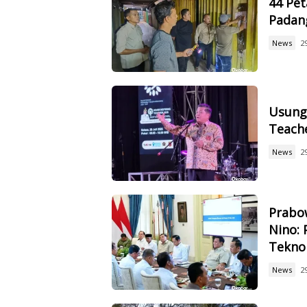
44 Pet
Padan
News
2
Usung 
Teach
News
2
Prabow
Nino: 
Tekno
News
2