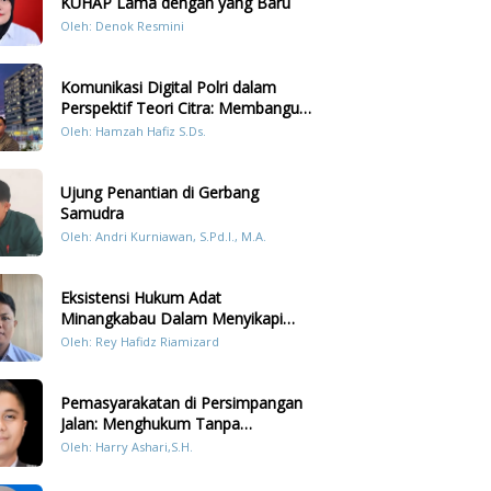
KUHAP Lama dengan yang Baru
Oleh: Denok Resmini
Komunikasi Digital Polri dalam
Perspektif Teori Citra: Membangun
Kepercayaan Publik Melalui Konten
Oleh: Hamzah Hafiz S.Ds.
Humanis Kesiapsiagaan Bencana di
Sumatera
Ujung Penantian di Gerbang
Samudra
Oleh: Andri Kurniawan, S.Pd.I., M.A.
Eksistensi Hukum Adat
Minangkabau Dalam Menyikapi
Prilaku LGBT Analisis Perbandingan
Oleh: Rey Hafidz Riamizard
Dengan Hukum Pidana
Pemasyarakatan di Persimpangan
Jalan: Menghukum Tanpa
Memulihkan?
Oleh: Harry Ashari,S.H.