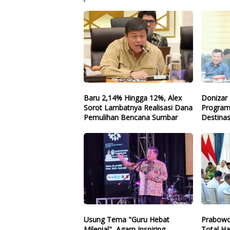
Baru 2,14% Hingga 12%, Alex
Donizar 
Sorot Lambatnya Realisasi Dana
Program
Pemulihan Bencana Sumbar
Destinas
Arah
Usung Tema "Guru Hebat
Prabowo
Milenial", Agam Inspiring
Total Ha