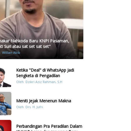
akar Nahkoda Baru KNPI Pasaman,
i Suri atau sat set sat set"
h:
Willian Abib
Ketika "Deal" di WhatsApp Jadi
Sengketa di Pengadilan
Oleh: Dzikri Aziz Rahman, S.H
Meniti Jejak Menenun Makna
Oleh: Drs. H. Jufri
Perbandingan Pra Peradilan Dalam