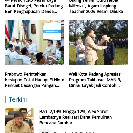
44 Petak Toko Pasar Raya
Usung Tema "Guru Hebat
Barat Disegel, Pemko Padang
Milenial", Agam Inspiring
Beri Penghapusan Denda
Teacher 2026 Resmi Dibuka
Retribusi
Prabowo Perintahkan
Wali Kota Padang Apresiasi
Kesiapan Total Hadapi El Nino:
Program Takhasus MAN 3,
Perkuat Cadangan Pangan,
Dinilai Layak Jadi Contoh
Air, dan Teknologi
Sekolah Lain
Terkini
Baru 2,14% Hingga 12%, Alex Sorot
Lambatnya Realisasi Dana Pemulihan
Bencana Sumbar
News
06 Agustus 2026, 19:23 WIB