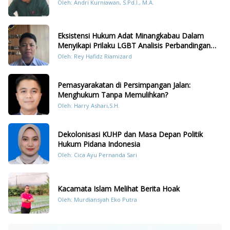
Oleh: Andri Kurniawan, S.Pd.I., M.A.
Eksistensi Hukum Adat Minangkabau Dalam
Menyikapi Prilaku LGBT Analisis Perbandingan
Dengan Hukum Pidana
Oleh: Rey Hafidz Riamizard
Pemasyarakatan di Persimpangan Jalan:
Menghukum Tanpa Memulihkan?
Oleh: Harry Ashari,S.H.
Dekolonisasi KUHP dan Masa Depan Politik
Hukum Pidana Indonesia
Oleh: Cica Ayu Pernanda Sari
Kacamata Islam Melihat Berita Hoak
Oleh: Murdiansyah Eko Putra