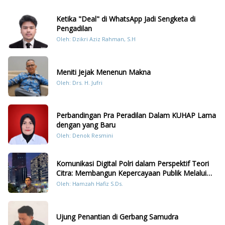
Ketika "Deal" di WhatsApp Jadi Sengketa di
Pengadilan
Oleh: Dzikri Aziz Rahman, S.H
Meniti Jejak Menenun Makna
Oleh: Drs. H. Jufri
Perbandingan Pra Peradilan Dalam KUHAP Lama
dengan yang Baru
Oleh: Denok Resmini
Komunikasi Digital Polri dalam Perspektif Teori
Citra: Membangun Kepercayaan Publik Melalui
Konten Humanis Kesiapsiagaan Bencana di
Oleh: Hamzah Hafiz S.Ds.
Sumatera
Ujung Penantian di Gerbang Samudra