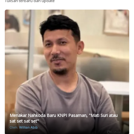
Tulisan terbaru dan update
Menakar Nahkoda Baru KNPI Pasaman, "Mati Suri atau
sat set sat set"
Oleh:
Willian Abib