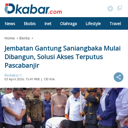
News
Ekobis
Inet
Olahraga
Lifestyle
Travel
Home
Berita
Jembatan Gantung Saniangbaka Mulai
Dibangun, Solusi Akses Terputus
Pascabanjir
Redaksi-1
03 April 2026, 15:41 WIB
| 130 Klik