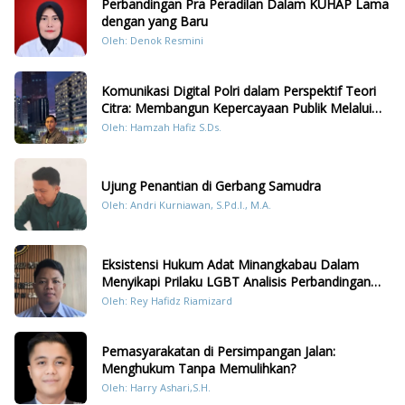
Perbandingan Pra Peradilan Dalam KUHAP Lama
dengan yang Baru
Oleh: Denok Resmini
Komunikasi Digital Polri dalam Perspektif Teori
Citra: Membangun Kepercayaan Publik Melalui
Konten Humanis Kesiapsiagaan Bencana di
Oleh: Hamzah Hafiz S.Ds.
Sumatera
Ujung Penantian di Gerbang Samudra
Oleh: Andri Kurniawan, S.Pd.I., M.A.
Eksistensi Hukum Adat Minangkabau Dalam
Menyikapi Prilaku LGBT Analisis Perbandingan
Dengan Hukum Pidana
Oleh: Rey Hafidz Riamizard
Pemasyarakatan di Persimpangan Jalan:
Menghukum Tanpa Memulihkan?
Oleh: Harry Ashari,S.H.