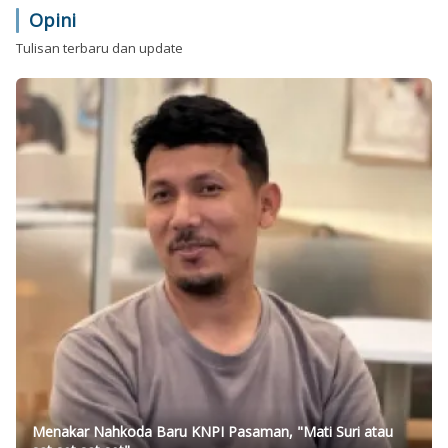
Opini
Tulisan terbaru dan update
Menakar Nahkoda Baru KNPI Pasaman, "Mati Suri atau