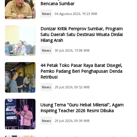
Bencana Sumbar
News
06 Agustus 2026, 19:23 WIB
Donizar Kritik Pemprov Sumbar, Program
Satu Daerah Satu Destinasi Wisata Dinilai
Hilang Arah
News
30 Juli 2026, 13:08 WIB
44 Petak Toko Pasar Raya Barat Disegel,
Pemko Padang Beri Penghapusan Denda
Retribusi
News
29 Juli 2026, 09:52 WIB
Usung Tema "Guru Hebat Milenial", Agam
Inspiring Teacher 2026 Resmi Dibuka
News
29 Juli 2026, 09:39 WIB