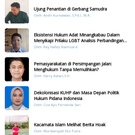
Ujung Penantian di Gerbang Samudra
Oleh: Andri Kurniawan, S.Pd.I., M.A.
Eksistensi Hukum Adat Minangkabau Dalam
Menyikapi Prilaku LGBT Analisis Perbandingan
Dengan Hukum Pidana
Oleh: Rey Hafidz Riamizard
Pemasyarakatan di Persimpangan Jalan:
Menghukum Tanpa Memulihkan?
Oleh: Harry Ashari,S.H.
Dekolonisasi KUHP dan Masa Depan Politik
Hukum Pidana Indonesia
Oleh: Cica Ayu Pernanda Sari
Kacamata Islam Melihat Berita Hoak
Oleh: Murdiansyah Eko Putra