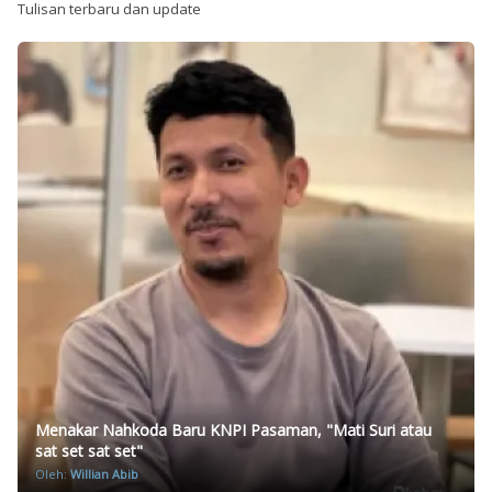
Tulisan terbaru dan update
Menakar Nahkoda Baru KNPI Pasaman, "Mati Suri atau
sat set sat set"
Oleh:
Willian Abib