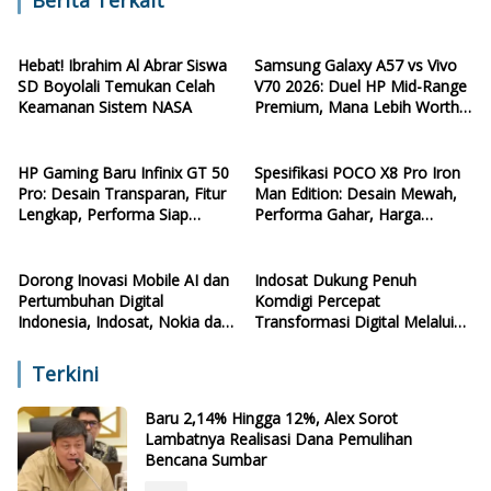
Berita Terkait
Hebat! Ibrahim Al Abrar Siswa
Samsung Galaxy A57 vs Vivo
SD Boyolali Temukan Celah
V70 2026: Duel HP Mid-Range
Keamanan Sistem NASA
Premium, Mana Lebih Worth
It?
HP Gaming Baru Infinix GT 50
Spesifikasi POCO X8 Pro Iron
Pro: Desain Transparan, Fitur
Man Edition: Desain Mewah,
Lengkap, Performa Siap
Performa Gahar, Harga
Ngebut
Terjangkau
Dorong Inovasi Mobile AI dan
Indosat Dukung Penuh
Pertumbuhan Digital
Komdigi Percepat
Indonesia, Indosat, Nokia dan
Transformasi Digital Melalui
NVIDIA Resmikan AI-RAN
GSIH Medan
Research Center
Terkini
Baru 2,14% Hingga 12%, Alex Sorot
Lambatnya Realisasi Dana Pemulihan
Bencana Sumbar