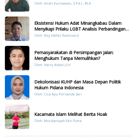
Oleh: Andri Kurniawan, S.Pd.I., M.A.
Eksistensi Hukum Adat Minangkabau Dalam
Menyikapi Prilaku LGBT Analisis Perbandingan
Dengan Hukum Pidana
Oleh: Rey Hafidz Riamizard
Pemasyarakatan di Persimpangan Jalan:
Menghukum Tanpa Memulihkan?
Oleh: Harry Ashari,S.H.
Dekolonisasi KUHP dan Masa Depan Politik
Hukum Pidana Indonesia
Oleh: Cica Ayu Pernanda Sari
Kacamata Islam Melihat Berita Hoak
Oleh: Murdiansyah Eko Putra