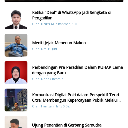
Ketika "Deal" di WhatsApp Jadi Sengketa di
Pengadilan
Oleh: Dzikri Aziz Rahman, S.H
Meniti Jejak Menenun Makna
Oleh: Drs. H. Jufri
Perbandingan Pra Peradilan Dalam KUHAP Lama
dengan yang Baru
Oleh: Denok Resmini
Komunikasi Digital Polri dalam Perspektif Teori
Citra: Membangun Kepercayaan Publik Melalui
Konten Humanis Kesiapsiagaan Bencana di
Oleh: Hamzah Hafiz S.Ds.
Sumatera
Ujung Penantian di Gerbang Samudra