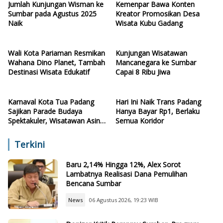
Jumlah Kunjungan Wisman ke
Kemenpar Bawa Konten
Sumbar pada Agustus 2025
Kreator Promosikan Desa
Naik
Wisata Kubu Gadang
Wali Kota Pariaman Resmikan
Kunjungan Wisatawan
Wahana Dino Planet, Tambah
Mancanegara ke Sumbar
Destinasi Wisata Edukatif
Capai 8 Ribu Jiwa
Karnaval Kota Tua Padang
Hari Ini Naik Trans Padang
Sajikan Parade Budaya
Hanya Bayar Rp1, Berlaku
Spektakuler, Wisatawan Asing
Semua Koridor
Terpesona
Terkini
Baru 2,14% Hingga 12%, Alex Sorot
Lambatnya Realisasi Dana Pemulihan
Bencana Sumbar
News
06 Agustus 2026, 19:23 WIB