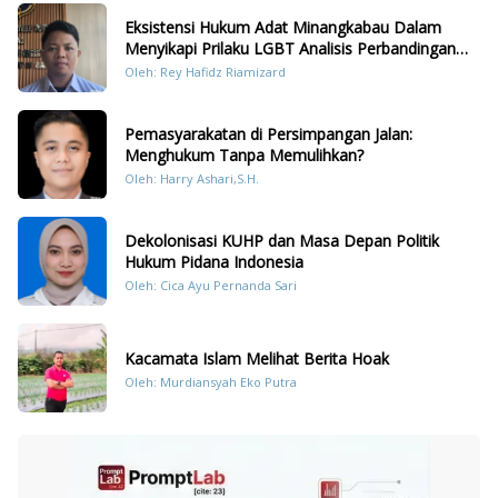
Eksistensi Hukum Adat Minangkabau Dalam
Menyikapi Prilaku LGBT Analisis Perbandingan
Dengan Hukum Pidana
Oleh: Rey Hafidz Riamizard
Pemasyarakatan di Persimpangan Jalan:
Menghukum Tanpa Memulihkan?
Oleh: Harry Ashari,S.H.
Dekolonisasi KUHP dan Masa Depan Politik
Hukum Pidana Indonesia
Oleh: Cica Ayu Pernanda Sari
Kacamata Islam Melihat Berita Hoak
Oleh: Murdiansyah Eko Putra