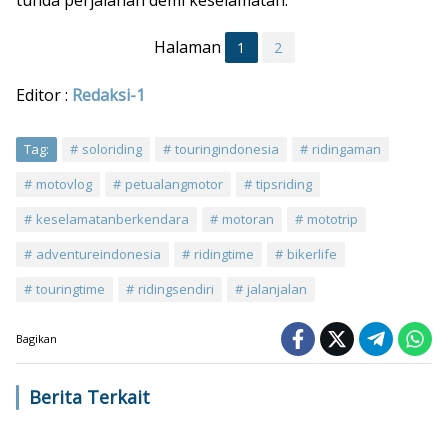
tunda perjalanan demi keselamatan.
Halaman
1
2
Editor :
Redaksi-1
Tag:
soloriding
touringindonesia
ridingaman
motovlog
petualangmotor
tipsriding
keselamatanberkendara
motoran
mototrip
adventureindonesia
ridingtime
bikerlife
touringtime
ridingsendiri
jalanjalan
Bagikan
Berita Terkait