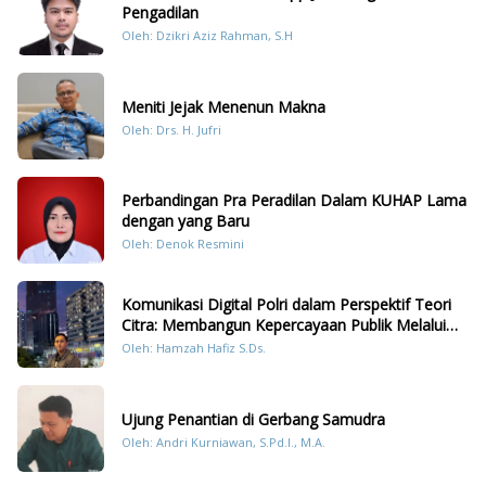
Pengadilan
Oleh: Dzikri Aziz Rahman, S.H
Meniti Jejak Menenun Makna
Oleh: Drs. H. Jufri
Perbandingan Pra Peradilan Dalam KUHAP Lama
dengan yang Baru
Oleh: Denok Resmini
Komunikasi Digital Polri dalam Perspektif Teori
Citra: Membangun Kepercayaan Publik Melalui
Konten Humanis Kesiapsiagaan Bencana di
Oleh: Hamzah Hafiz S.Ds.
Sumatera
Ujung Penantian di Gerbang Samudra
Oleh: Andri Kurniawan, S.Pd.I., M.A.