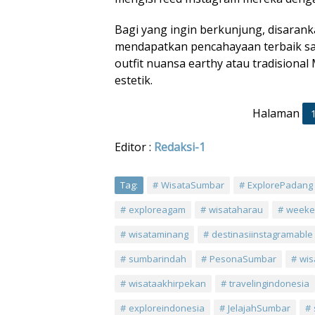
Bagi yang ingin berkunjung, disarank
mendapatkan pencahayaan terbaik sa
outfit nuansa earthy atau tradisional
estetik.
Halaman
Editor :
Redaksi-1
Tag:
WisataSumbar
ExplorePadang
exploreagam
wisataharau
weeke
wisataminang
destinasiinstagramable
sumbarindah
PesonaSumbar
wis
wisataakhirpekan
travelingindonesia
exploreindonesia
JelajahSumbar