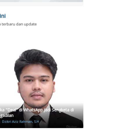
ini
n terbaru dan update
ika "Deal" di WhatsApp Jadi Sengketa di
gadilan
h:
Dzikri Aziz Rahman, S.H