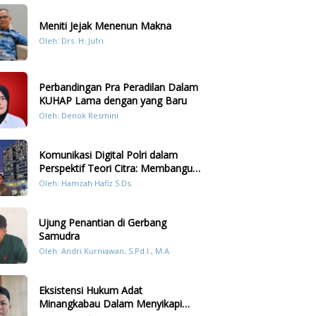
Meniti Jejak Menenun Makna
Oleh: Drs. H. Jufri
Perbandingan Pra Peradilan Dalam
KUHAP Lama dengan yang Baru
Oleh: Denok Resmini
Komunikasi Digital Polri dalam
Perspektif Teori Citra: Membangun
Kepercayaan Publik Melalui Konten
Oleh: Hamzah Hafiz S.Ds.
Humanis Kesiapsiagaan Bencana di
Sumatera
Ujung Penantian di Gerbang
Samudra
Oleh: Andri Kurniawan, S.Pd.I., M.A.
Eksistensi Hukum Adat
Minangkabau Dalam Menyikapi