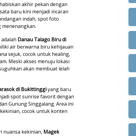
ghabiskan akhir pekan dengan
ata baru kini menjadi incaran
dangan indah, spot foto
ng menenangkan.
l adalah
Danau Talago Biru di
iliki air berwarna biru kehijauan
a sejuk, cocok untuk healing,
am. Meski akses menuju lokasi
suguhkan akan membuat lelah
rasok di Bukittinggi
yang baru
njadi spot sunrise favorit dengan
dan Gunung Singgalang. Area ini
 kekinian, cocok untuk konten
an nuansa kekinian,
Magek