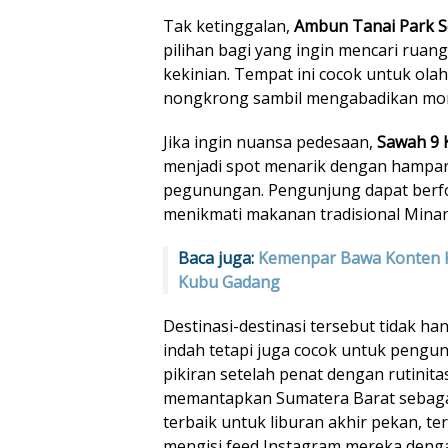
Tak ketinggalan,
Ambun Tanai Park S
pilihan bagi yang ingin mencari ruan
kekinian. Tempat ini cocok untuk olah
nongkrong sambil mengabadikan mo
Jika ingin nuansa pedesaan,
Sawah 9 
menjadi spot menarik dengan hampara
pegunungan. Pengunjung dapat berfot
menikmati makanan tradisional Mina
Baca juga:
Kemenpar Bawa Konten K
Kubu Gadang
Destinasi-destinasi tersebut tidak
indah tetapi juga cocok untuk pengu
pikiran setelah penat dengan rutinita
memantapkan Sumatera Barat sebagai 
terbaik untuk liburan akhir pekan, te
mengisi feed Instagram mereka denga