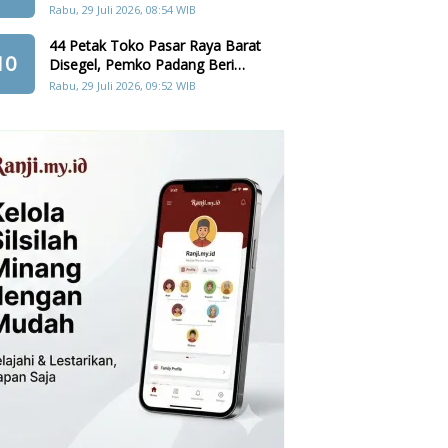
Cadangan Pangan, Air, dan
Rabu, 29 Juli 2026, 08:54 WIB
Teknologi
44 Petak Toko Pasar Raya Barat
10
Disegel, Pemko Padang Beri
Penghapusan Denda Retribusi
Rabu, 29 Juli 2026, 09:52 WIB