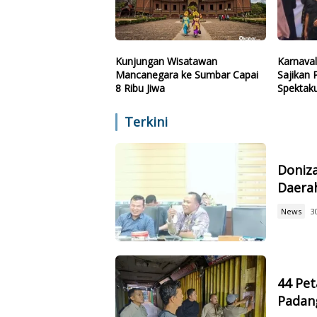
Kunjungan Wisatawan
Karnava
Mancanegara ke Sumbar Capai
Sajikan
8 Ribu Jiwa
Spektaku
Terpeso
Terkini
Doniz
Daerah
News
3
44 Pet
Padan