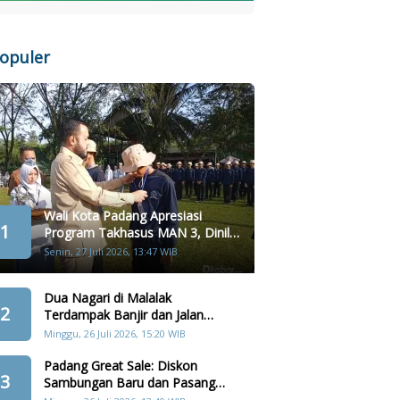
opuler
Wali Kota Padang Apresiasi
1
Program Takhasus MAN 3, Dinilai
Layak Jadi Contoh Sekolah Lain
Senin, 27 Juli 2026, 13:47 WIB
Dua Nagari di Malalak
2
Terdampak Banjir dan Jalan
Amblas Akibat Hujan Lebat
Minggu, 26 Juli 2026, 15:20 WIB
Padang Great Sale: Diskon
3
Sambungan Baru dan Pasang
Kembali Terbatas 357 Orang