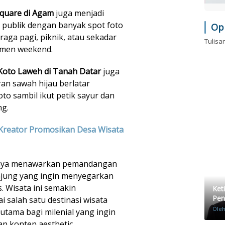
quare di Agam
juga menjadi
g publik dengan banyak spot foto
Op
raga pagi, piknik, atau sekadar
Tulisa
men weekend.
Koto Laweh di Tanah Datar
juga
n sawah hijau berlatar
o sambil ikut petik sayur dan
ng.
reator Promosikan Desa Wisata
 hanya menawarkan pemandangan
njung yang ingin menyegarkan
s. Wisata ini semakin
Ket
Pen
salah satu destinasi wisata
Ole
rutama bagi milenial yang ingin
n konten aesthetic.