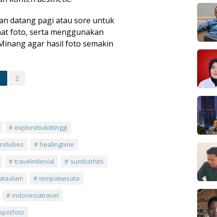
an datang pagi atau sore untuk
at foto, serta menggunakan
 Minang agar hasil foto semakin
1
2
explorebukittinggi
ndvibes
healingtime
travelmilenial
sumbarhits
ataalam
tempatwisata
indonesiatravel
spotfoto