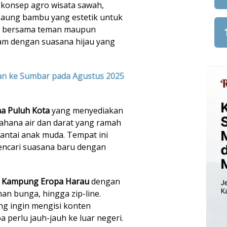
konsep agro wisata sawah,
saung bambu yang estetik untuk
ut bersama teman maupun
ram dengan suasana hijau yang
n ke Sumbar pada Agustus 2025
ma Puluh Kota
yang menyediakan
a wahana air dan darat yang ramah
ntai anak muda. Tempat ini
encari suasana baru dengan
r
Kampung Eropa Harau
dengan
aman bunga, hingga zip-line.
ang ingin mengisi konten
perlu jauh-jauh ke luar negeri.