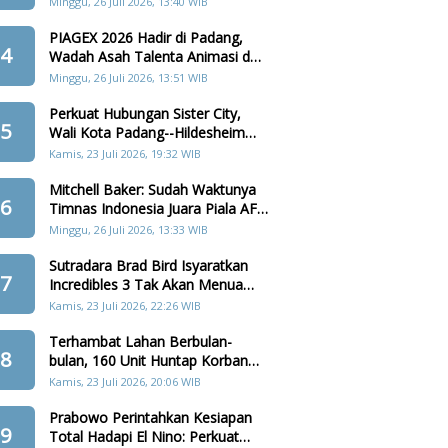
Minggu, 26 Juli 2026, 13:40 WIB
PIAGEX 2026 Hadir di Padang,
4
Wadah Asah Talenta Animasi dan
Teknologi Digital
Minggu, 26 Juli 2026, 13:51 WIB
Perkuat Hubungan Sister City,
5
Wali Kota Padang--Hildesheim
Akan Tanam Pohon di Batang
Kamis, 23 Juli 2026, 19:32 WIB
Arau
Mitchell Baker: Sudah Waktunya
6
Timnas Indonesia Juara Piala AFF
2026
Minggu, 26 Juli 2026, 13:33 WIB
Sutradara Brad Bird Isyaratkan
7
Incredibles 3 Tak Akan Menua
Karakter Keluarga Parr
Kamis, 23 Juli 2026, 22:26 WIB
Terhambat Lahan Berbulan-
8
bulan, 160 Unit Huntap Korban
Bencana Agam Kini Menjelang
Kamis, 23 Juli 2026, 20:06 WIB
Realisasi
Prabowo Perintahkan Kesiapan
9
Total Hadapi El Nino: Perkuat