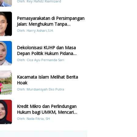
Prilaku LGBT Analisis Perbandingan
Oleh: Rey Hafidz Riamizard
Dengan Hukum Pidana
Pemasyarakatan di Persimpangan
Jalan: Menghukum Tanpa
Memulihkan?
Oleh: Harry Ashari,S.H.
Dekolonisasi KUHP dan Masa
Depan Politik Hukum Pidana
Indonesia
Oleh: Cica Ayu Pernanda Sari
Kacamata Islam Melihat Berita
Hoak
Oleh: Murdiansyah Eko Putra
Kredit Mikro dan Perlindungan
Hukum bagi UMKM, Mencari
Keseimbangan antara Risiko dan
Oleh: Naila Fitria, SH
Akses