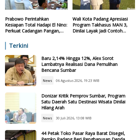
Prabowo Perintahkan
Wali Kota Padang Apresiasi
Kesiapan Total Hadapi El Nino:
Program Takhasus MAN 3,
Perkuat Cadangan Pangan,
Dinilai Layak Jadi Contoh
Air, dan Teknologi
Sekolah Lain
Terkini
Baru 2,14% Hingga 12%, Alex Sorot
Lambatnya Realisasi Dana Pemulihan
Bencana Sumbar
News
06 Agustus 2026, 19:23 WIB
Donizar Kritik Pemprov Sumbar, Program
Satu Daerah Satu Destinasi Wisata Dinilai
Hilang Arah
News
30 Juli 2026, 13:08 WIB
44 Petak Toko Pasar Raya Barat Disegel,
Pemko Padang Beri Penghapusan Denda