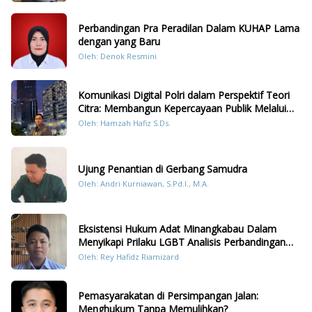
Perbandingan Pra Peradilan Dalam KUHAP Lama
dengan yang Baru
Oleh: Denok Resmini
Komunikasi Digital Polri dalam Perspektif Teori
Citra: Membangun Kepercayaan Publik Melalui
Konten Humanis Kesiapsiagaan Bencana di
Oleh: Hamzah Hafiz S.Ds.
Sumatera
Ujung Penantian di Gerbang Samudra
Oleh: Andri Kurniawan, S.Pd.I., M.A.
Eksistensi Hukum Adat Minangkabau Dalam
Menyikapi Prilaku LGBT Analisis Perbandingan
Dengan Hukum Pidana
Oleh: Rey Hafidz Riamizard
Pemasyarakatan di Persimpangan Jalan:
Menghukum Tanpa Memulihkan?