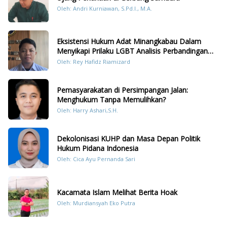
Oleh: Andri Kurniawan, S.Pd.I., M.A.
Eksistensi Hukum Adat Minangkabau Dalam
Menyikapi Prilaku LGBT Analisis Perbandingan
Dengan Hukum Pidana
Oleh: Rey Hafidz Riamizard
Pemasyarakatan di Persimpangan Jalan:
Menghukum Tanpa Memulihkan?
Oleh: Harry Ashari,S.H.
Dekolonisasi KUHP dan Masa Depan Politik
Hukum Pidana Indonesia
Oleh: Cica Ayu Pernanda Sari
Kacamata Islam Melihat Berita Hoak
Oleh: Murdiansyah Eko Putra