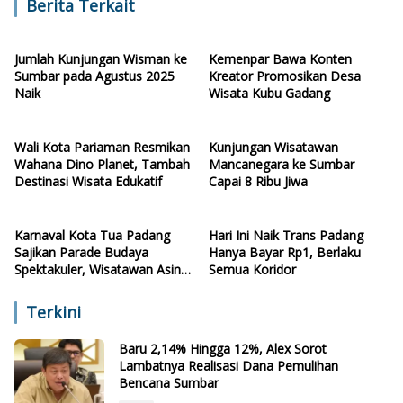
Berita Terkait
Jumlah Kunjungan Wisman ke
Kemenpar Bawa Konten
Sumbar pada Agustus 2025
Kreator Promosikan Desa
Naik
Wisata Kubu Gadang
Wali Kota Pariaman Resmikan
Kunjungan Wisatawan
Wahana Dino Planet, Tambah
Mancanegara ke Sumbar
Destinasi Wisata Edukatif
Capai 8 Ribu Jiwa
Karnaval Kota Tua Padang
Hari Ini Naik Trans Padang
Sajikan Parade Budaya
Hanya Bayar Rp1, Berlaku
Spektakuler, Wisatawan Asing
Semua Koridor
Terpesona
Terkini
Baru 2,14% Hingga 12%, Alex Sorot
Lambatnya Realisasi Dana Pemulihan
Bencana Sumbar