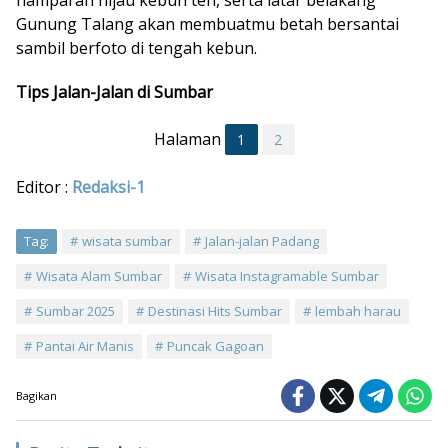
hamparan hijau kebun teh, serta latar belakang
Gunung Talang akan membuatmu betah bersantai
sambil berfoto di tengah kebun.
Tips Jalan-Jalan di Sumbar
Halaman
1
2
Editor :
Redaksi-1
Tag:
wisata sumbar
Jalan-jalan Padang
Wisata Alam Sumbar
Wisata Instagramable Sumbar
Sumbar 2025
Destinasi Hits Sumbar
lembah harau
Pantai Air Manis
Puncak Gagoan
Bagikan