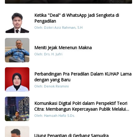
Ketika "Deal" di WhatsApp Jadi Sengketa di
Pengadilan
Oleh: Dzikri Aziz Rahman, S.H
Meniti Jejak Menenun Makna
Oleh: Drs. H. Jufri
Perbandingan Pra Peradilan Dalam KUHAP Lama
dengan yang Baru
Oleh: Denok Resmini
Komunikasi Digital Polri dalam Perspektif Teori
Citra: Membangun Kepercayaan Publik Melalui
Konten Humanis Kesiapsiagaan Bencana di
Oleh: Hamzah Hafiz S.Ds.
Sumatera
Ujung Penantian di Gerbang Samudra