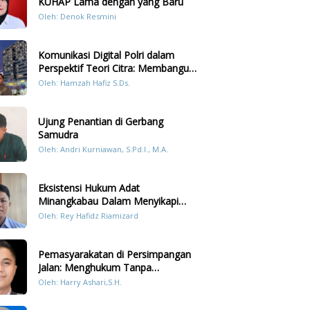
KUHAP Lama dengan yang Baru
Oleh: Denok Resmini
Komunikasi Digital Polri dalam
Perspektif Teori Citra: Membangun
Kepercayaan Publik Melalui Konten
Oleh: Hamzah Hafiz S.Ds.
Humanis Kesiapsiagaan Bencana di
Sumatera
Ujung Penantian di Gerbang
Samudra
Oleh: Andri Kurniawan, S.Pd.I., M.A.
Eksistensi Hukum Adat
Minangkabau Dalam Menyikapi
Prilaku LGBT Analisis Perbandingan
Oleh: Rey Hafidz Riamizard
Dengan Hukum Pidana
Pemasyarakatan di Persimpangan
Jalan: Menghukum Tanpa
Memulihkan?
Oleh: Harry Ashari,S.H.