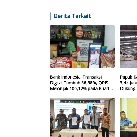
Berita Terkait
Bank Indonesia: Transaksi
Pupuk Ka
Digital Tumbuh 36,88%, QRIS
3,44 Jut
Melonjak 100,12% pada Kuartal
Dukung 
II-2026
Nasiona