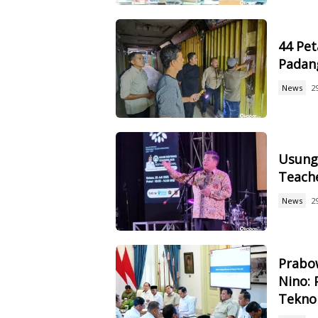
44 Pet
Padan
News
2
Usung 
Teach
News
2
Prabow
Nino: 
Tekno