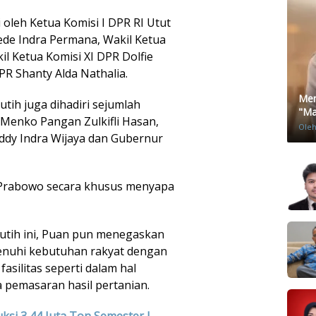
 oleh Ketua Komisi I DPR RI Utut
Dede Indra Permana, Wakil Ketua
il Ketua Komisi XI DPR Dolfie
PR Shanty Alda Nathalia.
Men
ih juga dihadiri sejumlah
"Mat
 Menko Pangan Zulkifli Hasan,
Ole
ddy Indra Wijaya dan Gubernur
Prabowo secara khusus menyapa
utih ini, Puan pun menegaskan
nuhi kebutuhan rakyat dengan
silitas seperti dalam hal
 pemasaran hasil pertanian.