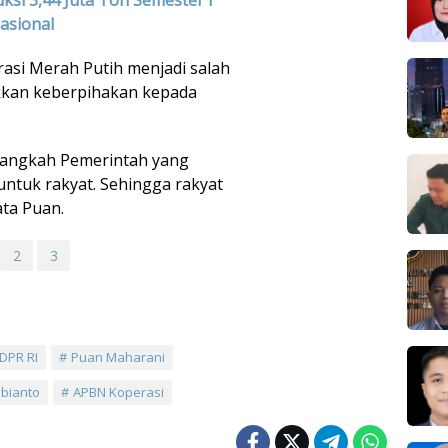
ksi 3,44 Juta Ton Semester I
asional
asi Merah Putih menjadi salah
kkan keberpihakan kepada
 langkah Pemerintah yang
ntuk rakyat. Sehingga rakyat
ta Puan.
2
3
DPR RI
Puan Maharani
bianto
APBN Koperasi