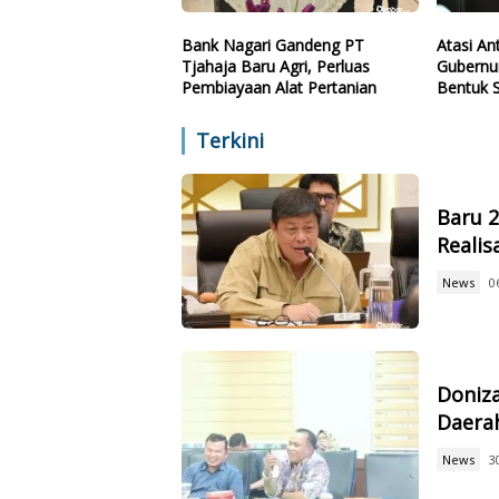
Bank Nagari Gandeng PT
Atasi A
Tjahaja Baru Agri, Perluas
Gubernur
Pembiayaan Alat Pertanian
Bentuk 
Terkini
Baru 
Reali
News
0
Doniz
Daerah
News
3