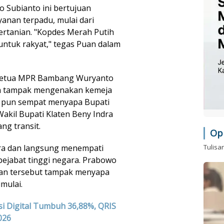
 Subianto ini bertujuan
anan terpadu, mulai dari
ertanian. "Kopdes Merah Putih
untuk rakyat," tegas Puan dalam
l Ketua MPR Bambang Wuryanto
 Ia tampak mengenakan kemeja
n pun sempat menyapa Bupati
kil Bupati Klaten Beny Indra
ng transit.
Op
Tulisa
ra dan langsung menempati
pejabat tinggi negara. Prabowo
ran tersebut tampak menyapa
mulai.
si Digital Tumbuh 36,88%, QRIS
026