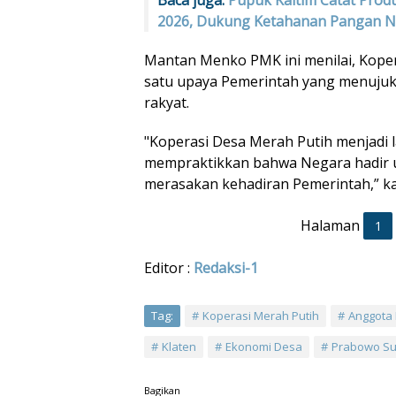
Baca juga:
Pupuk Kaltim Catat Produ
2026, Dukung Ketahanan Pangan N
Mantan Menko PMK ini menilai, Koper
satu upaya Pemerintah yang menuju
rakyat.
"Koperasi Desa Merah Putih menjadi
mempraktikkan bahwa Negara hadir u
merasakan kehadiran Pemerintah,” ka
Halaman
1
Editor :
Redaksi-1
Tag:
Koperasi Merah Putih
Anggota 
Klaten
Ekonomi Desa
Prabowo Su
Bagikan