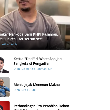
akar Nahkoda Baru KNPI Pasaman,
i Suri atau sat set sat set"
h:
Willian Abib
Ketika "Deal" di WhatsApp Jadi
Sengketa di Pengadilan
Oleh: Dzikri Aziz Rahman, S.H
Meniti Jejak Menenun Makna
Oleh: Drs. H. Jufri
Perbandingan Pra Peradilan Dalam