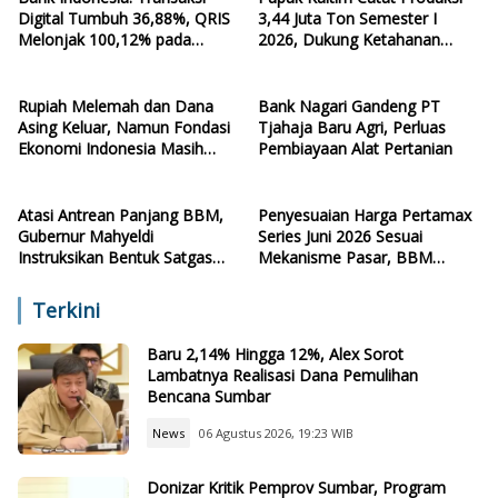
Digital Tumbuh 36,88%, QRIS
3,44 Juta Ton Semester I
Melonjak 100,12% pada
2026, Dukung Ketahanan
Kuartal II-2026
Pangan Nasional
Rupiah Melemah dan Dana
Bank Nagari Gandeng PT
Asing Keluar, Namun Fondasi
Tjahaja Baru Agri, Perluas
Ekonomi Indonesia Masih
Pembiayaan Alat Pertanian
Terjaga
Atasi Antrean Panjang BBM,
Penyesuaian Harga Pertamax
Gubernur Mahyeldi
Series Juni 2026 Sesuai
Instruksikan Bentuk Satgas
Mekanisme Pasar, BBM
Pengawasan
Subsidi Tetap
Terkini
Baru 2,14% Hingga 12%, Alex Sorot
Lambatnya Realisasi Dana Pemulihan
Bencana Sumbar
News
06 Agustus 2026, 19:23 WIB
Donizar Kritik Pemprov Sumbar, Program