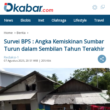
News
Ekobis
Inet
Olahraga
Lifestyle
Travel
Home
Berita
Survei BPS : Angka Kemiskinan Sumbar
Turun dalam Sembilan Tahun Terakhir
Redaksi-1
07 Agustus 2025, 20:51 WIB
| 205 Klik