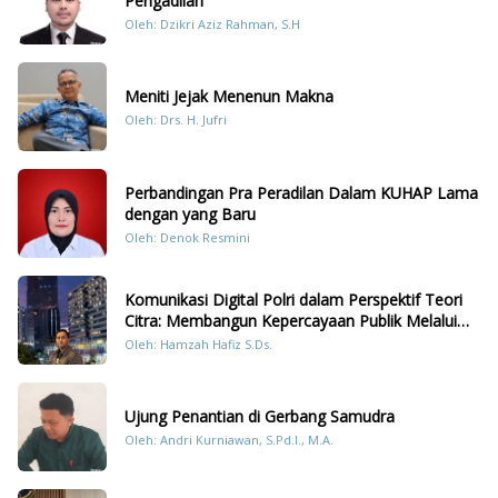
Pengadilan
Oleh: Dzikri Aziz Rahman, S.H
Meniti Jejak Menenun Makna
Oleh: Drs. H. Jufri
Perbandingan Pra Peradilan Dalam KUHAP Lama
dengan yang Baru
Oleh: Denok Resmini
Komunikasi Digital Polri dalam Perspektif Teori
Citra: Membangun Kepercayaan Publik Melalui
Konten Humanis Kesiapsiagaan Bencana di
Oleh: Hamzah Hafiz S.Ds.
Sumatera
Ujung Penantian di Gerbang Samudra
Oleh: Andri Kurniawan, S.Pd.I., M.A.