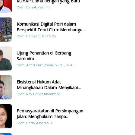
KUHAP Lama dengan yang Baru
Oleh: Denok Resmini
Komunikasi Digital Polri dalam
Perspektif Teori Citra: Membangun
Kepercayaan Publik Melalui Konten
Oleh: Hamzah Hafiz S.Ds.
Humanis Kesiapsiagaan Bencana di
Sumatera
Ujung Penantian di Gerbang
Samudra
Oleh: Andri Kurniawan, S.Pd.I., M.A.
Eksistensi Hukum Adat
Minangkabau Dalam Menyikapi
Prilaku LGBT Analisis Perbandingan
Oleh: Rey Hafidz Riamizard
Dengan Hukum Pidana
Pemasyarakatan di Persimpangan
Jalan: Menghukum Tanpa
Memulihkan?
Oleh: Harry Ashari,S.H.