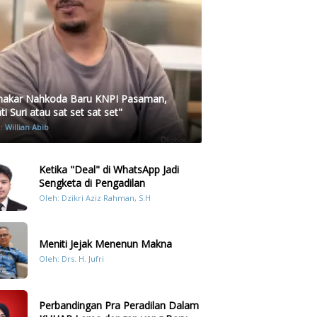
akar Nahkoda Baru KNPI Pasaman,
i Suri atau sat set sat set"
h:
Willian Abib
Ketika "Deal" di WhatsApp Jadi
Sengketa di Pengadilan
Oleh: Dzikri Aziz Rahman, S.H
Meniti Jejak Menenun Makna
Oleh: Drs. H. Jufri
Perbandingan Pra Peradilan Dalam