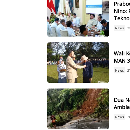
Prabow
Nino: 
Tekno
News
2
Wali 
MAN 3,
News
2
Dua Na
Ambla
News
2