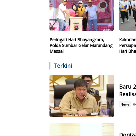
Peringati Hari Bhayangkara,
Kakorlan
Polda Sumbar Gelar Marandang
Persiap
Massal
Hari Bh
Terkini
Baru 
Reali
News
0
Doniz