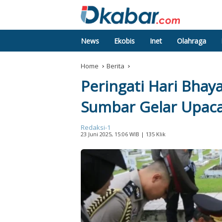
News
Ekobis
Inet
Olahraga
Home
Berita
Peringati Hari Bhay
Sumbar Gelar Upaca
Redaksi-1
23 Juni 2025, 15:06 WIB
| 135 Klik