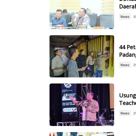
Daerah
News
3
44 Pet
Padan
News
2
Usung 
Teach
News
2