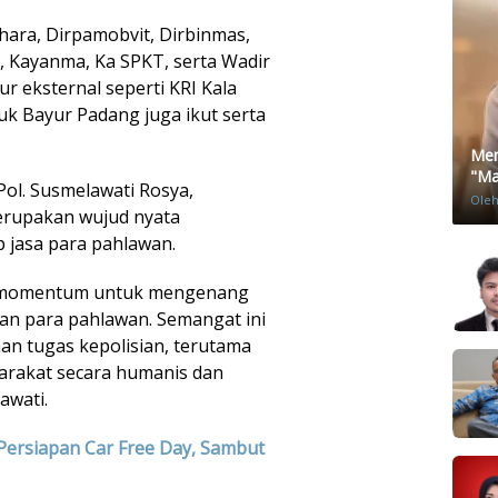
bhara, Dirpamobvit, Dirbinmas,
, Kayanma, Ka SPKT, serta Wadir
ur eksternal seperti KRI Kala
uk Bayur Padang juga ikut serta
Men
"Mat
ol. Susmelawati Rosya,
Ole
erupakan wujud nyata
p jasa para pahlawan.
di momentum untuk mengenang
an para pahlawan. Semangat ini
aan tugas kepolisian, terutama
rakat secara humanis dan
awati.
 Persiapan Car Free Day, Sambut