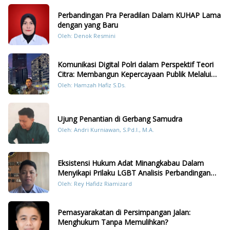
Perbandingan Pra Peradilan Dalam KUHAP Lama
dengan yang Baru
Oleh: Denok Resmini
Komunikasi Digital Polri dalam Perspektif Teori
Citra: Membangun Kepercayaan Publik Melalui
Konten Humanis Kesiapsiagaan Bencana di
Oleh: Hamzah Hafiz S.Ds.
Sumatera
Ujung Penantian di Gerbang Samudra
Oleh: Andri Kurniawan, S.Pd.I., M.A.
Eksistensi Hukum Adat Minangkabau Dalam
Menyikapi Prilaku LGBT Analisis Perbandingan
Dengan Hukum Pidana
Oleh: Rey Hafidz Riamizard
Pemasyarakatan di Persimpangan Jalan:
Menghukum Tanpa Memulihkan?