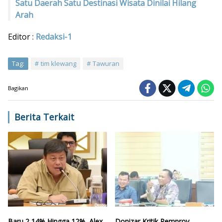
Satu Daerah Satu Destinasi Wisata Dinilai Hilang
Arah
Editor :
Redaksi-1
Tag:
tim klewang
Tawuran
Bagikan
Berita Terkait
Baru 2,14% Hingga 12%, Alex
Donizar Kritik Pemprov