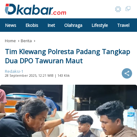
News
Ekobis
Inet
Olahraga
Lifestyle
Travel
Home
Berita
Tim Klewang Polresta Padang Tangkap
Dua DPO Tawuran Maut
Redaksi-1
28 September 2025, 12:21 WIB
| 143 Klik