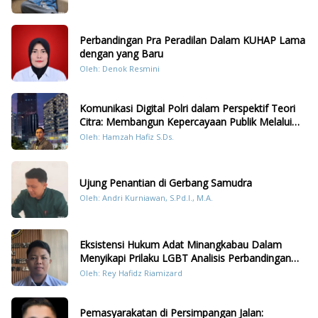
Perbandingan Pra Peradilan Dalam KUHAP Lama
dengan yang Baru
Oleh: Denok Resmini
Komunikasi Digital Polri dalam Perspektif Teori
Citra: Membangun Kepercayaan Publik Melalui
Konten Humanis Kesiapsiagaan Bencana di
Oleh: Hamzah Hafiz S.Ds.
Sumatera
Ujung Penantian di Gerbang Samudra
Oleh: Andri Kurniawan, S.Pd.I., M.A.
Eksistensi Hukum Adat Minangkabau Dalam
Menyikapi Prilaku LGBT Analisis Perbandingan
Dengan Hukum Pidana
Oleh: Rey Hafidz Riamizard
Pemasyarakatan di Persimpangan Jalan: