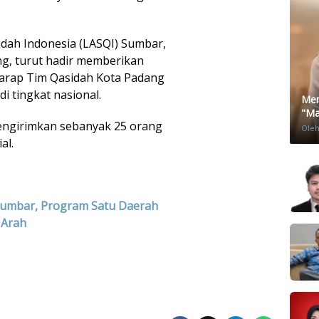
ah Indonesia (LASQI) Sumbar,
ng, turut hadir memberikan
arap Tim Qasidah Kota Padang
 tingkat nasional.
Men
"Mat
engirimkan sebanyak 25 orang
Ole
al.
Sumbar, Program Satu Daerah
 Arah