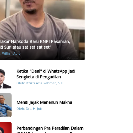
akar Nahkoda Baru KNPI Pasaman,
i Suri atau sat set sat set"
h:
Willian Abib
Ketika "Deal" di WhatsApp Jadi
Sengketa di Pengadilan
Oleh: Dzikri Aziz Rahman, S.H
Meniti Jejak Menenun Makna
Oleh: Drs. H. Jufri
Perbandingan Pra Peradilan Dalam