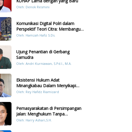
KUHAP Lama dengan yang Baru
Oleh: Denok Resmini
Komunikasi Digital Polri dalam
Perspektif Teori Citra: Membangun
Kepercayaan Publik Melalui Konten
Oleh: Hamzah Hafiz S.Ds.
Humanis Kesiapsiagaan Bencana di
Sumatera
Ujung Penantian di Gerbang
Samudra
Oleh: Andri Kurniawan, S.Pd.I., M.A.
Eksistensi Hukum Adat
Minangkabau Dalam Menyikapi
Prilaku LGBT Analisis Perbandingan
Oleh: Rey Hafidz Riamizard
Dengan Hukum Pidana
Pemasyarakatan di Persimpangan
Jalan: Menghukum Tanpa
Memulihkan?
Oleh: Harry Ashari,S.H.