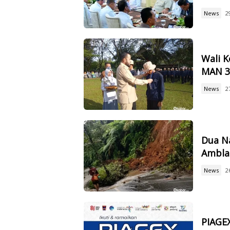
News
2
Wali 
MAN 3,
News
2
Dua Na
Ambla
News
2
PIAGEX