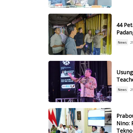
44 Pet
Padan
News
2
Usung 
Teach
News
2
Prabow
Nino: 
Tekno