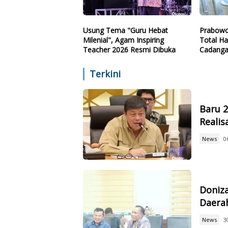
Usung Tema "Guru Hebat
Prabowo
Milenial", Agam Inspiring
Total Ha
Teacher 2026 Resmi Dibuka
Cadanga
Teknolo
Terkini
Baru 
Reali
News
0
Doniz
Daerah
News
3