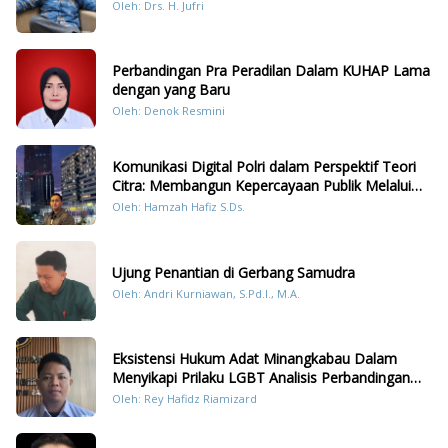
Oleh: Drs. H. Jufri
Perbandingan Pra Peradilan Dalam KUHAP Lama
dengan yang Baru
Oleh: Denok Resmini
Komunikasi Digital Polri dalam Perspektif Teori
Citra: Membangun Kepercayaan Publik Melalui
Konten Humanis Kesiapsiagaan Bencana di
Oleh: Hamzah Hafiz S.Ds.
Sumatera
Ujung Penantian di Gerbang Samudra
Oleh: Andri Kurniawan, S.Pd.I., M.A.
Eksistensi Hukum Adat Minangkabau Dalam
Menyikapi Prilaku LGBT Analisis Perbandingan
Dengan Hukum Pidana
Oleh: Rey Hafidz Riamizard