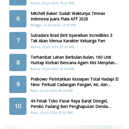
Batang Arau
Kamis, 23 Juli 2026, 19:32 WIB
Mitchell Baker: Sudah Waktunya Timnas
6
Indonesia Juara Piala AFF 2026
Minggu, 26 Juli 2026, 13:33 WIB
Sutradara Brad Bird Isyaratkan Incredibles 3
7
Tak Akan Menua Karakter Keluarga Parr
Kamis, 23 Juli 2026, 22:26 WIB
Terhambat Lahan Berbulan-bulan, 160 Unit
8
Huntap Korban Bencana Agam Kini Menjelang
Realisasi
Kamis, 23 Juli 2026, 20:06 WIB
Prabowo Perintahkan Kesiapan Total Hadapi El
9
Nino: Perkuat Cadangan Pangan, Air, dan
Teknologi
Rabu, 29 Juli 2026, 08:54 WIB
44 Petak Toko Pasar Raya Barat Disegel,
10
Pemko Padang Beri Penghapusan Denda
Retribusi
Rabu, 29 Juli 2026, 09:52 WIB