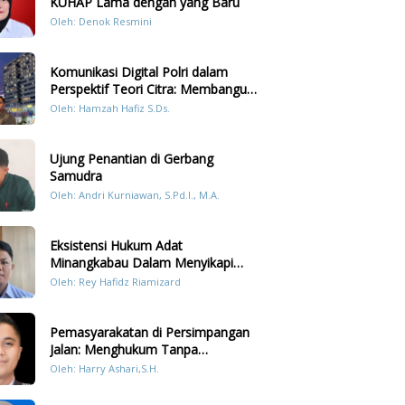
KUHAP Lama dengan yang Baru
Oleh: Denok Resmini
Komunikasi Digital Polri dalam
Perspektif Teori Citra: Membangun
Kepercayaan Publik Melalui Konten
Oleh: Hamzah Hafiz S.Ds.
Humanis Kesiapsiagaan Bencana di
Sumatera
Ujung Penantian di Gerbang
Samudra
Oleh: Andri Kurniawan, S.Pd.I., M.A.
Eksistensi Hukum Adat
Minangkabau Dalam Menyikapi
Prilaku LGBT Analisis Perbandingan
Oleh: Rey Hafidz Riamizard
Dengan Hukum Pidana
Pemasyarakatan di Persimpangan
Jalan: Menghukum Tanpa
Memulihkan?
Oleh: Harry Ashari,S.H.