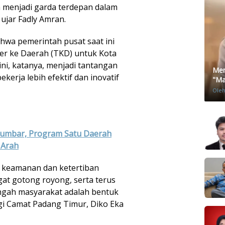
menjadi garda terdepan dalam
 ujar Fadly Amran.
wa pemerintah pusat saat ini
r ke Daerah (TKD) untuk Kota
 ini, katanya, menjadi tantangan
Men
erja lebih efektif dan inovatif
"Mat
Ole
Sumbar, Program Satu Daerah
 Arah
aga keamanan dan ketertiban
at gotong royong, serta terus
engah masyarakat adalah bentuk
gi Camat Padang Timur, Diko Eka