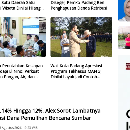
 Satu Daerah Satu
Disegel, Pemko Padang Beri
i Wisata Dinilai Hilang
Penghapusan Denda Retribusi
 Perintahkan Kesiapan
Wali Kota Padang Apresiasi
dapi El Nino: Perkuat
Program Takhasus MAN 3,
n Pangan, Air, dan
Dinilai Layak Jadi Contoh
gi
Sekolah Lain
2,14% Hingga 12%, Alex Sorot Lambatnya
sasi Dana Pemulihan Bencana Sumbar
6 Agustus 2026, 19:23 WIB