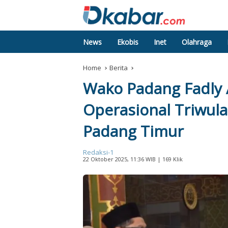
News
Ekobis
Inet
Olahraga
Home
Berita
Wako Padang Fadly
Operasional Triwula
Padang Timur
Redaksi-1
22 Oktober 2025, 11:36 WIB
| 169 Klik