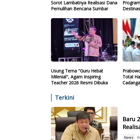
Sorot Lambatnya Realisasi Dana
Program
Pemulihan Bencana Sumbar
Destinas
Arah
Usung Tema "Guru Hebat
Prabowo
Milenial", Agam Inspiring
Total Ha
Teacher 2026 Resmi Dibuka
Cadanga
Teknolo
Terkini
Baru 
Reali
News
0