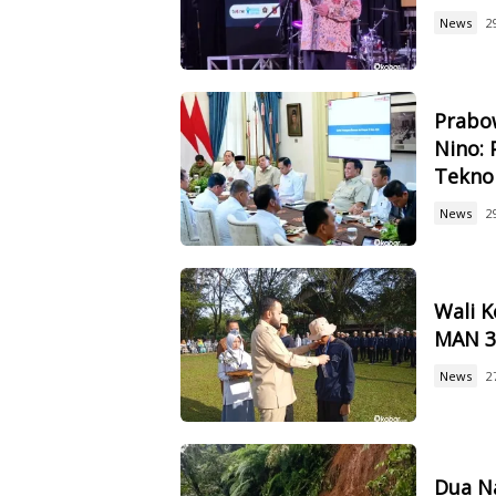
News
2
Prabow
Nino: 
Tekno
News
2
Wali 
MAN 3,
News
2
Dua Na