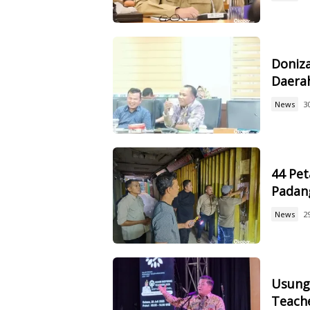
Doniz
Daerah
News
3
44 Pet
Padan
News
2
Usung 
Teach