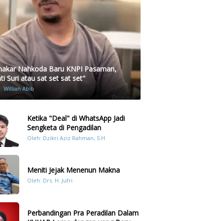
akar Nahkoda Baru KNPI Pasaman,
i Suri atau sat set sat set"
h:
Willian Abib
Ketika "Deal" di WhatsApp Jadi
Sengketa di Pengadilan
Oleh: Dzikri Aziz Rahman, S.H
Meniti Jejak Menenun Makna
Oleh: Drs. H. Jufri
Perbandingan Pra Peradilan Dalam