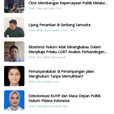
Citra: Membangun Kepercayaan Publik Melalui
Konten Humanis Kesiapsiagaan Bencana di
Oleh: Hamzah Hafiz S.Ds.
Sumatera
Ujung Penantian di Gerbang Samudra
Oleh: Andri Kurniawan, S.Pd.I., M.A.
Eksistensi Hukum Adat Minangkabau Dalam
Menyikapi Prilaku LGBT Analisis Perbandingan
Dengan Hukum Pidana
Oleh: Rey Hafidz Riamizard
Pemasyarakatan di Persimpangan Jalan:
Menghukum Tanpa Memulihkan?
Oleh: Harry Ashari,S.H.
Dekolonisasi KUHP dan Masa Depan Politik
Hukum Pidana Indonesia
Oleh: Cica Ayu Pernanda Sari