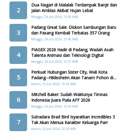
Dua Nagari di Malalak Terdampak Banjir dan
2
Jalan Amblas Akibat Hujan Lebat
Minggu, 26 Juli 2026, 15:20 WIB
Padang Great Sale: Diskon Sambungan Baru
3
dan Pasang Kembali Terbatas 357 Orang
Minggu, 26 Juli 2026, 13:40 WIB
PIAGEX 2026 Hadir di Padang, Wadah Asah
4
Talenta Animasi dan Teknologi Digital
Minggu, 26 Juli 2026, 13:51 WIB
Perkuat Hubungan Sister City, Wali Kota
5
Padang--Hildesheim Akan Tanam Pohon di
Batang Arau
Kamis, 23 Juli 2026, 19:32 WIB
Mitchell Baker: Sudah Waktunya Timnas
6
Indonesia Juara Piala AFF 2026
Minggu, 26 Juli 2026, 13:33 WIB
Sutradara Brad Bird Isyaratkan Incredibles 3
7
Tak Akan Menua Karakter Keluarga Parr
Kamis, 23 Juli 2026, 22:26 WIB