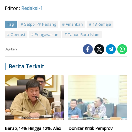
Editor :
Redaksi-1
Tag:
Satpol PP Padang
Amankan
18 Remaja
Operasi
Pengawasan
Tahun Baru Islam
Bagikan
Berita Terkait
Baru 2,14% Hingga 12%, Alex
Donizar Kritik Pemprov