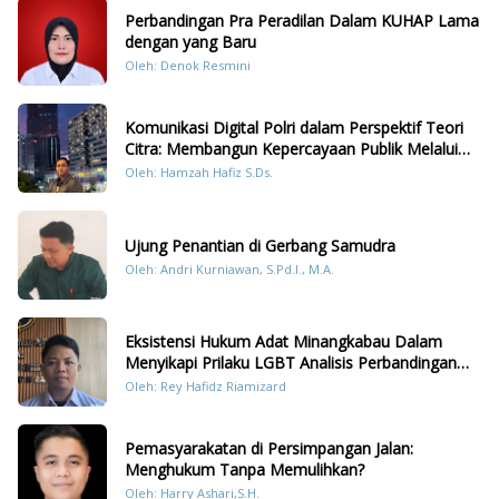
Perbandingan Pra Peradilan Dalam KUHAP Lama
dengan yang Baru
Oleh: Denok Resmini
Komunikasi Digital Polri dalam Perspektif Teori
Citra: Membangun Kepercayaan Publik Melalui
Konten Humanis Kesiapsiagaan Bencana di
Oleh: Hamzah Hafiz S.Ds.
Sumatera
Ujung Penantian di Gerbang Samudra
Oleh: Andri Kurniawan, S.Pd.I., M.A.
Eksistensi Hukum Adat Minangkabau Dalam
Menyikapi Prilaku LGBT Analisis Perbandingan
Dengan Hukum Pidana
Oleh: Rey Hafidz Riamizard
Pemasyarakatan di Persimpangan Jalan:
Menghukum Tanpa Memulihkan?
Oleh: Harry Ashari,S.H.