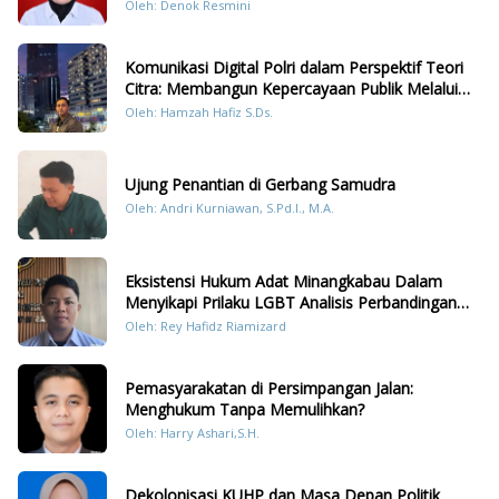
Oleh: Denok Resmini
Komunikasi Digital Polri dalam Perspektif Teori
Citra: Membangun Kepercayaan Publik Melalui
Konten Humanis Kesiapsiagaan Bencana di
Oleh: Hamzah Hafiz S.Ds.
Sumatera
Ujung Penantian di Gerbang Samudra
Oleh: Andri Kurniawan, S.Pd.I., M.A.
Eksistensi Hukum Adat Minangkabau Dalam
Menyikapi Prilaku LGBT Analisis Perbandingan
Dengan Hukum Pidana
Oleh: Rey Hafidz Riamizard
Pemasyarakatan di Persimpangan Jalan:
Menghukum Tanpa Memulihkan?
Oleh: Harry Ashari,S.H.
Dekolonisasi KUHP dan Masa Depan Politik