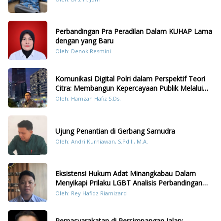
Perbandingan Pra Peradilan Dalam KUHAP Lama
dengan yang Baru
Oleh: Denok Resmini
Komunikasi Digital Polri dalam Perspektif Teori
Citra: Membangun Kepercayaan Publik Melalui
Konten Humanis Kesiapsiagaan Bencana di
Oleh: Hamzah Hafiz S.Ds.
Sumatera
Ujung Penantian di Gerbang Samudra
Oleh: Andri Kurniawan, S.Pd.I., M.A.
Eksistensi Hukum Adat Minangkabau Dalam
Menyikapi Prilaku LGBT Analisis Perbandingan
Dengan Hukum Pidana
Oleh: Rey Hafidz Riamizard
Pemasyarakatan di Persimpangan Jalan: