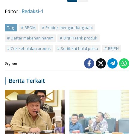
Editor :
Redaksi-1
Tag:
BPOM
Produk mengandung babi
Daftar makanan haram
BPJPH tarik produk
Cek kehalalan produk
Sertifikat halal palsu
BPJPH
Bagikan
Berita Terkait