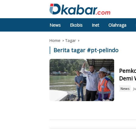
News
Ekobis
Inet
Olahraga
Home
Tagar
Berita tagar #
pt-pelindo
Pemko
Demi 
News
J