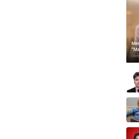
Men
"Mat
Ole