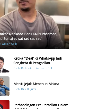
akar Nahkoda Baru KNPI Pasaman,
i Suri atau sat set sat set"
h:
Willian Abib
Ketika "Deal" di WhatsApp Jadi
Sengketa di Pengadilan
Oleh: Dzikri Aziz Rahman, S.H
Meniti Jejak Menenun Makna
Oleh: Drs. H. Jufri
Perbandingan Pra Peradilan Dalam