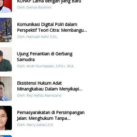
KUHAP Lama dengan yang Baru
Oleh: Denok Resmini
Komunikasi Digital Polri dalam
Perspektif Teori Citra: Membangun
Kepercayaan Publik Melalui Konten
Oleh: Hamzah Hafiz S.Ds.
Humanis Kesiapsiagaan Bencana di
Sumatera
Ujung Penantian di Gerbang
Samudra
Oleh: Andri Kurniawan, S.Pd.I., M.A.
Eksistensi Hukum Adat
Minangkabau Dalam Menyikapi
Prilaku LGBT Analisis Perbandingan
Oleh: Rey Hafidz Riamizard
Dengan Hukum Pidana
Pemasyarakatan di Persimpangan
Jalan: Menghukum Tanpa
Memulihkan?
Oleh: Harry Ashari,S.H.