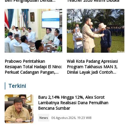
Beri Penghapusan Denda
Teacher 2026 Resmi Dibuka
Retribusi
Prabowo Perintahkan
Wali Kota Padang Apresiasi
Kesiapan Total Hadapi El Nino:
Program Takhasus MAN 3,
Perkuat Cadangan Pangan,
Dinilai Layak Jadi Contoh
Air, dan Teknologi
Sekolah Lain
Terkini
Baru 2,14% Hingga 12%, Alex Sorot
Lambatnya Realisasi Dana Pemulihan
Bencana Sumbar
News
06 Agustus 2026, 19:23 WIB