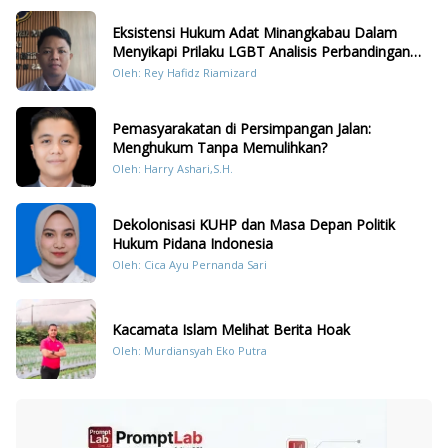
Eksistensi Hukum Adat Minangkabau Dalam
Menyikapi Prilaku LGBT Analisis Perbandingan
Dengan Hukum Pidana
Oleh: Rey Hafidz Riamizard
Pemasyarakatan di Persimpangan Jalan:
Menghukum Tanpa Memulihkan?
Oleh: Harry Ashari,S.H.
Dekolonisasi KUHP dan Masa Depan Politik
Hukum Pidana Indonesia
Oleh: Cica Ayu Pernanda Sari
Kacamata Islam Melihat Berita Hoak
Oleh: Murdiansyah Eko Putra