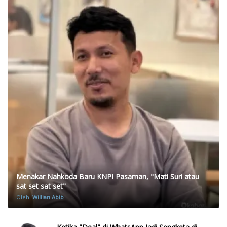
Menakar Nahkoda Baru KNPI Pasaman, "Mati Suri atau
sat set sat set"
Oleh:
Willian Abib