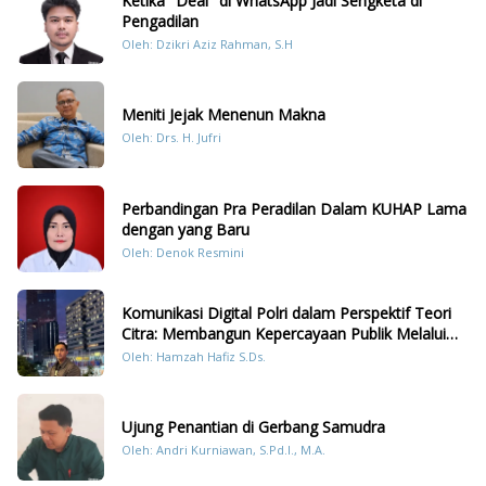
Ketika "Deal" di WhatsApp Jadi Sengketa di
Pengadilan
Oleh: Dzikri Aziz Rahman, S.H
Meniti Jejak Menenun Makna
Oleh: Drs. H. Jufri
Perbandingan Pra Peradilan Dalam KUHAP Lama
dengan yang Baru
Oleh: Denok Resmini
Komunikasi Digital Polri dalam Perspektif Teori
Citra: Membangun Kepercayaan Publik Melalui
Konten Humanis Kesiapsiagaan Bencana di
Oleh: Hamzah Hafiz S.Ds.
Sumatera
Ujung Penantian di Gerbang Samudra
Oleh: Andri Kurniawan, S.Pd.I., M.A.