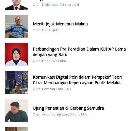
Oleh: Dzikri Aziz Rahman, S.H
Meniti Jejak Menenun Makna
Oleh: Drs. H. Jufri
Perbandingan Pra Peradilan Dalam KUHAP Lama
dengan yang Baru
Oleh: Denok Resmini
Komunikasi Digital Polri dalam Perspektif Teori
Citra: Membangun Kepercayaan Publik Melalui
Konten Humanis Kesiapsiagaan Bencana di
Oleh: Hamzah Hafiz S.Ds.
Sumatera
Ujung Penantian di Gerbang Samudra
Oleh: Andri Kurniawan, S.Pd.I., M.A.