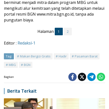
berminat menjadi mitra dalam program MBG untuk
mengikuti alur kemitraan yang telah ditetapkan melaui
portal resmi BGN www.mitra.bgn.go.id, tanpa ada
pungutan biaya.
Halaman
1
2
Editor :
Redaksi-1
Tag:
Makan Bergizi Gratis
Hadir
Pasaman Barat
MBG
BGN
Bagikan
Berita Terkait