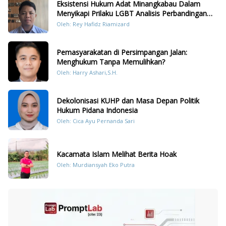
Eksistensi Hukum Adat Minangkabau Dalam
Menyikapi Prilaku LGBT Analisis Perbandingan
Dengan Hukum Pidana
Oleh: Rey Hafidz Riamizard
Pemasyarakatan di Persimpangan Jalan:
Menghukum Tanpa Memulihkan?
Oleh: Harry Ashari,S.H.
Dekolonisasi KUHP dan Masa Depan Politik
Hukum Pidana Indonesia
Oleh: Cica Ayu Pernanda Sari
Kacamata Islam Melihat Berita Hoak
Oleh: Murdiansyah Eko Putra