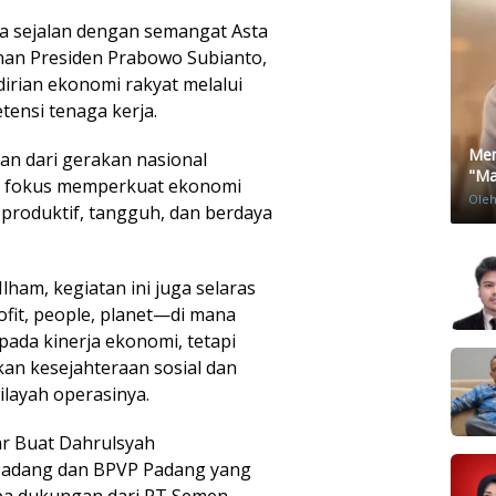
a sejalan dengan semangat Asta
nan Presiden Prabowo Subianto,
rian ekonomi rakyat melalui
ensi tenaga kerja.
Men
an dari gerakan nasional
"Mat
mi fokus memperkuat ekonomi
Ole
produktif, tangguh, dan berdaya
Ilham, kegiatan ini juga selaras
ofit, people, planet—di mana
pada kinerja ekonomi, tetapi
kan kesejahteraan sosial dan
ilayah operasinya.
r Buat Dahrulsyah
Padang dan BPVP Padang yang
npa dukungan dari PT Semen