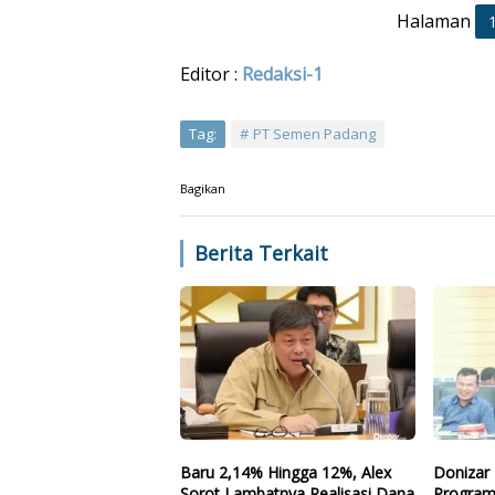
Halaman
Editor :
Redaksi-1
Tag:
PT Semen Padang
Bagikan
Berita Terkait
Baru 2,14% Hingga 12%, Alex
Donizar 
Sorot Lambatnya Realisasi Dana
Program