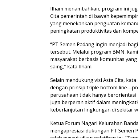
Ilham menambahkan, program ini jug
Cita pemerintah di bawah kepemimpi
yang menekankan penguatan kemandi
peningkatan produktivitas dan kompet
“PT Semen Padang ingin menjadi bagi
tersebut. Melalui program BMN, ka
masyarakat berbasis komunitas yang 
saing,” kata Ilham.
Selain mendukung visi Asta Cita, kata 
dengan prinsip triple bottom line—pr
perusahaan tidak hanya berorientasi 
juga berperan aktif dalam meningkat
keberlanjutan lingkungan di sekitar w
Ketua Forum Nagari Kelurahan Banda
mengapresiasi dukungan PT Semen 
telah mewujudkan pelatihan ini. “Ta