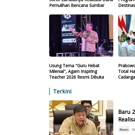
Pemulihan Bencana Sumbar
Destinas
Arah
Usung Tema "Guru Hebat
Prabowo
Milenial", Agam Inspiring
Total Ha
Teacher 2026 Resmi Dibuka
Cadanga
Teknolo
Terkini
Baru 
Reali
News
0