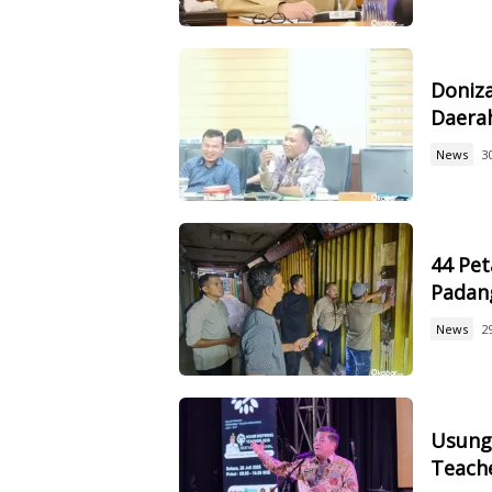
Doniz
Daerah
News
3
44 Pet
Padan
News
2
Usung 
Teach