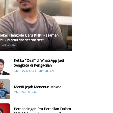
akar Nahkoda Baru KNPI Pasaman,
i Suri atau sat set sat set"
h:
Willian Abib
Ketika "Deal" di WhatsApp Jadi
Sengketa di Pengadilan
Oleh: Dzikri Aziz Rahman, S.H
Meniti Jejak Menenun Makna
Oleh: Drs. H. Jufri
Perbandingan Pra Peradilan Dalam