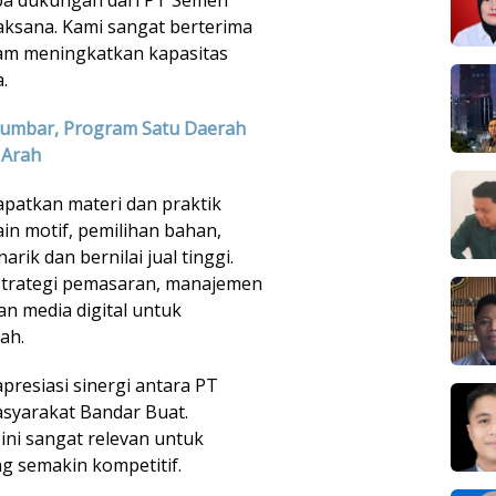
aksana. Kami sangat berterima
lam meningkatkan kapasitas
.
Sumbar, Program Satu Daerah
 Arah
apatkan materi dan praktik
ain motif, pemilihan bahan,
k dan bernilai jual tinggi.
i strategi pemasaran, manajemen
n media digital untuk
ah.
resiasi sinergi antara PT
syarakat Bandar Buat.
ini sangat relevan untuk
g semakin kompetitif.