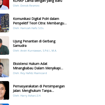
KUHAP Lama dengan yang Baru
Oleh: Denok Resmini
Komunikasi Digital Polri dalam
Perspektif Teori Citra: Membangun
Kepercayaan Publik Melalui Konten
Oleh: Hamzah Hafiz S.Ds.
Humanis Kesiapsiagaan Bencana di
Sumatera
Ujung Penantian di Gerbang
Samudra
Oleh: Andri Kurniawan, S.Pd.I., M.A.
Eksistensi Hukum Adat
Minangkabau Dalam Menyikapi
Prilaku LGBT Analisis Perbandingan
Oleh: Rey Hafidz Riamizard
Dengan Hukum Pidana
Pemasyarakatan di Persimpangan
Jalan: Menghukum Tanpa
Memulihkan?
Oleh: Harry Ashari,S.H.