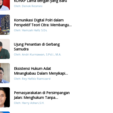
KUHAP Lama dengan yang Baru
Oleh: Denok Resmini
Komunikasi Digital Polri dalam
Perspektif Teori Citra: Membangun
Kepercayaan Publik Melalui Konten
Oleh: Hamzah Hafiz S.Ds.
Humanis Kesiapsiagaan Bencana di
Sumatera
Ujung Penantian di Gerbang
Samudra
Oleh: Andri Kurniawan, S.Pd.I., M.A.
Eksistensi Hukum Adat
Minangkabau Dalam Menyikapi
Prilaku LGBT Analisis Perbandingan
Oleh: Rey Hafidz Riamizard
Dengan Hukum Pidana
Pemasyarakatan di Persimpangan
Jalan: Menghukum Tanpa
Memulihkan?
Oleh: Harry Ashari,S.H.