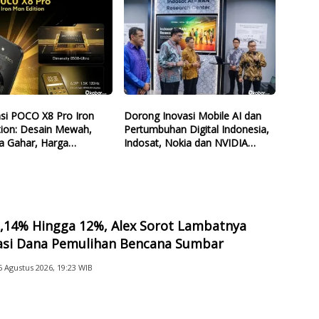
asi POCO X8 Pro Iron
Dorong Inovasi Mobile AI dan
tion: Desain Mewah,
Pertumbuhan Digital Indonesia,
a Gahar, Harga
Indosat, Nokia dan NVIDIA
kau
Resmikan AI-RAN Research
Center
2,14% Hingga 12%, Alex Sorot Lambatnya
sasi Dana Pemulihan Bencana Sumbar
6 Agustus 2026, 19:23 WIB