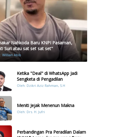
akar Nahkoda Baru KNPI Pasaman,
i Suri atau sat set sat set"
h:
Willian Abib
Ketika "Deal" di WhatsApp Jadi
Sengketa di Pengadilan
Oleh: Dzikri Aziz Rahman, S.H
Meniti Jejak Menenun Makna
Oleh: Drs. H. Jufri
Perbandingan Pra Peradilan Dalam