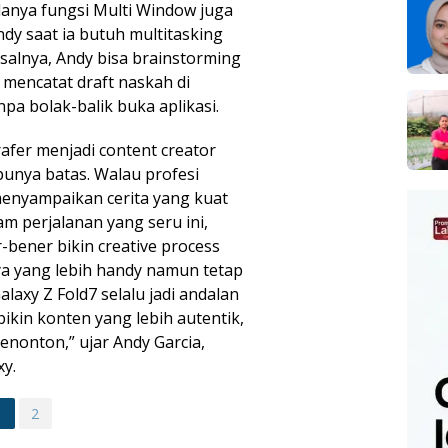
adanya fungsi Multi Window juga
y saat ia butuh multitasking
salnya, Andy bisa brainstorming
 mencatat draft naskah di
a bolak-balik buka aplikasi.
rafer menjadi content creator
punya batas. Walau profesi
menyampaikan cerita yang kuat
am perjalanan yang seru ini,
-bener bikin creative process
nnya yang lebih handy namun tetap
alaxy Z Fold7 selalu jadi andalan
ikin konten yang lebih autentik,
enonton,” ujar Andy Garcia,
xy.
1
2