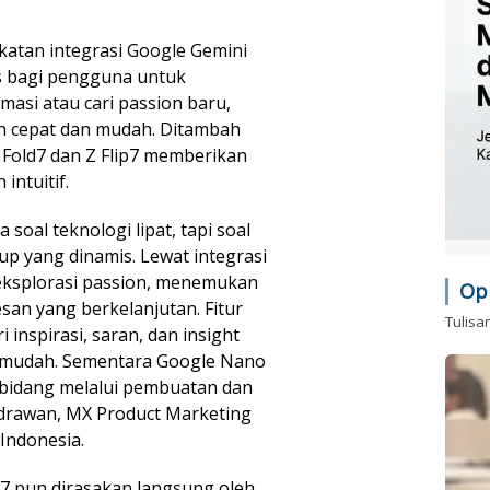
katan integrasi Google Gemini
s bagi pengguna untuk
rmasi atau cari passion baru,
ih cepat dan mudah. Ditambah
Z Fold7 dan Z Flip7 memberikan
intuitif.
 soal teknologi lipat, tapi soal
p yang dinamis. Lewat integrasi
eksplorasi passion, menemukan
Op
san yang berkelanjutan. Fitur
Tulisa
inspirasi, saran, dan insight
n mudah. Sementara Google Nano
 bidang melalui pembuatan dan
ndrawan, MX Product Marketing
Indonesia.
p7 pun dirasakan langsung oleh