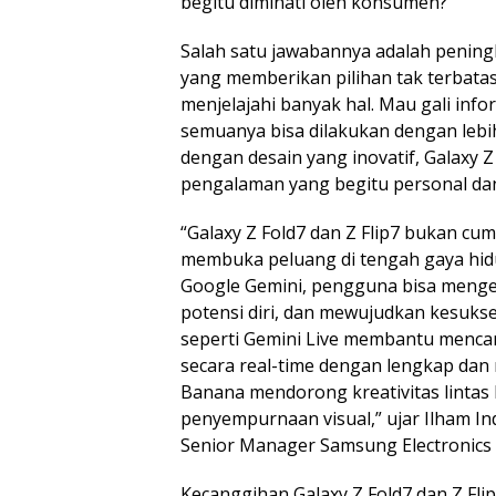
begitu diminati oleh konsumen?
Salah satu jawabannya adalah pening
yang memberikan pilihan tak terbata
menjelajahi banyak hal. Mau gali info
semuanya bisa dilakukan dengan leb
dengan desain yang inovatif, Galaxy 
pengalaman yang begitu personal dan 
“Galaxy Z Fold7 dan Z Flip7 bukan cuma
membuka peluang di tengah gaya hidu
Google Gemini, pengguna bisa meng
potensi diri, dan mewujudkan kesukse
seperti Gemini Live membantu mencari 
secara real-time dengan lengkap da
Banana mendorong kreativitas lintas
penyempurnaan visual,” ujar Ilham I
Senior Manager Samsung Electronics 
Kecanggihan Galaxy Z Fold7 dan Z Fli