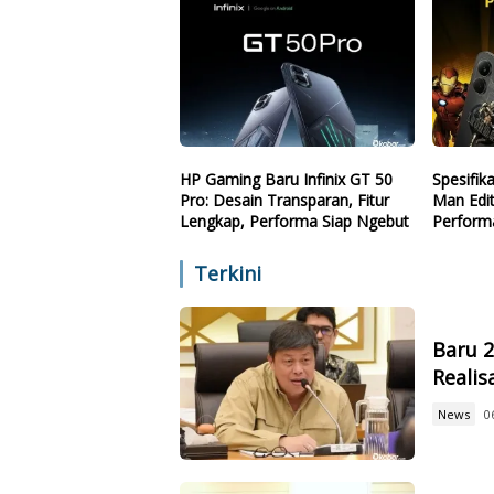
HP Gaming Baru Infinix GT 50
Spesifik
Pro: Desain Transparan, Fitur
Man Edi
Lengkap, Performa Siap Ngebut
Perform
Terjang
Terkini
Baru 
Reali
News
0