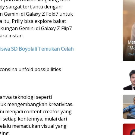
Andy sangat terbantu dengan
an Gemini di Galaxy Z Fold7 untuk
tu, Prilly bisa explore bakat
ukungan Gemini di Galaxy Z Flip7
ra instan.
Men
"Mat
Siswa SD Boyolali Temukan Celah
Ole
consina unfold possibilities
bahwa teknologi seperti
tuk mengembangkan kreativitas.
kini menjadi content creator yang
i setiap kontennya, mulai dari
 selalu memadukan visual yang
ing.