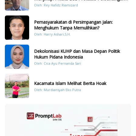
Dengan Hukum Pidana
Oleh: Rey Hafidz Riamizard
Pemasyarakatan di Persimpangan Jalan:
Menghukum Tanpa Memulihkan?
Oleh: Harry Ashari,S.H.
Dekolonisasi KUHP dan Masa Depan Politik
Hukum Pidana Indonesia
Oleh: Cica Ayu Pernanda Sari
Kacamata Islam Melihat Berita Hoak
Oleh: Murdiansyah Eko Putra