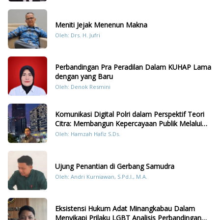
Meniti Jejak Menenun Makna
Oleh: Drs. H. Jufri
Perbandingan Pra Peradilan Dalam KUHAP Lama
dengan yang Baru
Oleh: Denok Resmini
Komunikasi Digital Polri dalam Perspektif Teori
Citra: Membangun Kepercayaan Publik Melalui
Konten Humanis Kesiapsiagaan Bencana di
Oleh: Hamzah Hafiz S.Ds.
Sumatera
Ujung Penantian di Gerbang Samudra
Oleh: Andri Kurniawan, S.Pd.I., M.A.
Eksistensi Hukum Adat Minangkabau Dalam
Menyikapi Prilaku LGBT Analisis Perbandingan