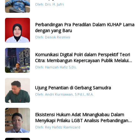
Oleh: Drs. H. Jufri
Perbandingan Pra Peradilan Dalam KUHAP Lama
dengan yang Baru
Oleh: Denok Resmini
Komunikasi Digital Polri dalam Perspektif Teori
Citra: Membangun Kepercayaan Publik Melalui
Konten Humanis Kesiapsiagaan Bencana di
Oleh: Hamzah Hafiz S.Ds.
Sumatera
Ujung Penantian di Gerbang Samudra
Oleh: Andri Kurniawan, S.Pd.I., M.A.
Eksistensi Hukum Adat Minangkabau Dalam
Menyikapi Prilaku LGBT Analisis Perbandingan
Dengan Hukum Pidana
Oleh: Rey Hafidz Riamizard