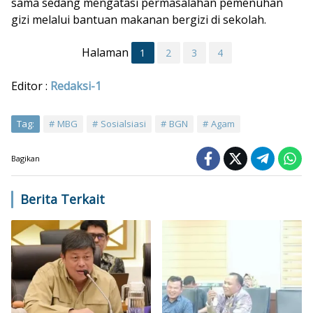
sama sedang mengatasi permasalahan pemenuhan
gizi melalui bantuan makanan bergizi di sekolah.
Halaman
1
2
3
4
Editor :
Redaksi-1
Tag:
MBG
Sosialsiasi
BGN
Agam
Bagikan
Berita Terkait