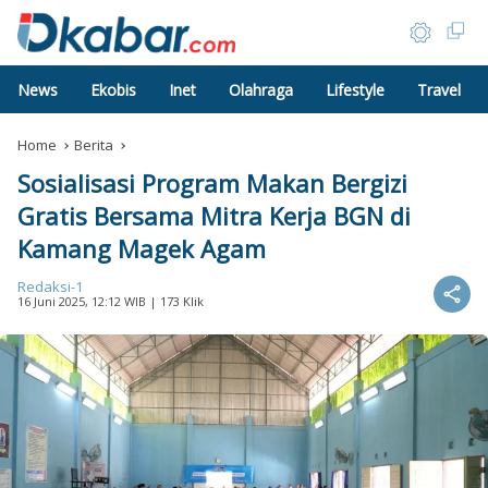
News
Ekobis
Inet
Olahraga
Lifestyle
Travel
Home
Berita
Sosialisasi Program Makan Bergizi
Gratis Bersama Mitra Kerja BGN di
Kamang Magek Agam
Redaksi-1
16 Juni 2025, 12:12 WIB
| 173 Klik