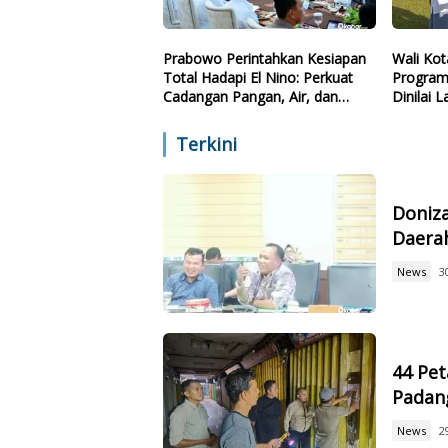
Prabowo Perintahkan Kesiapan
Wali Kot
Total Hadapi El Nino: Perkuat
Program
Cadangan Pangan, Air, dan
Dinilai 
Teknologi
Sekolah 
Terkini
Doniz
Daerah
News
3
44 Pet
Padan
News
2