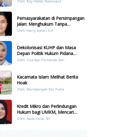
Prilaku LGBT Analisis Perbandingan
Oleh: Rey Hafidz Riamizard
Dengan Hukum Pidana
Pemasyarakatan di Persimpangan
Jalan: Menghukum Tanpa
Memulihkan?
Oleh: Harry Ashari,S.H.
Dekolonisasi KUHP dan Masa
Depan Politik Hukum Pidana
Indonesia
Oleh: Cica Ayu Pernanda Sari
Kacamata Islam Melihat Berita
Hoak
Oleh: Murdiansyah Eko Putra
Kredit Mikro dan Perlindungan
Hukum bagi UMKM, Mencari
Keseimbangan antara Risiko dan
Oleh: Naila Fitria, SH
Akses