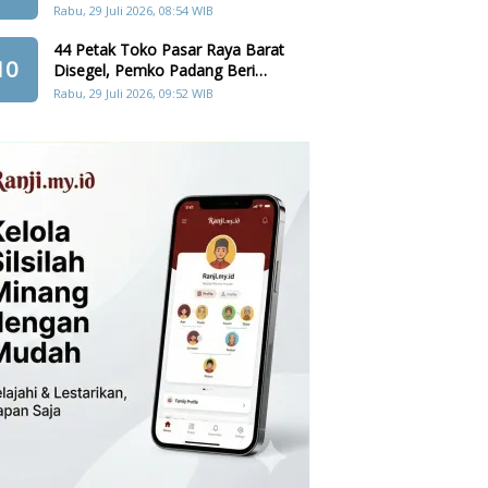
Cadangan Pangan, Air, dan
Rabu, 29 Juli 2026, 08:54 WIB
Teknologi
44 Petak Toko Pasar Raya Barat
10
Disegel, Pemko Padang Beri
Penghapusan Denda Retribusi
Rabu, 29 Juli 2026, 09:52 WIB