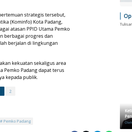
ertemuan strategis tersebut,
Op
tika (Kominfo) Kota Padang,
Tulisa
bagai atasan PPID Utama Pemko
n berbagai progres dan
ah berjalan di lingkungan
takan kekuatan sekaligus area
ga Pemko Padang dapat terus
ya kepada publik.
1
2
Ket
Pen
Pemko Padang
Ole