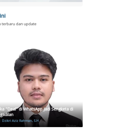
ini
n terbaru dan update
ika "Deal" di WhatsApp Jadi Sengketa di
gadilan
h:
Dzikri Aziz Rahman, S.H