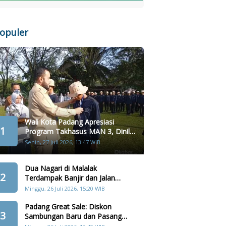
opuler
Wali Kota Padang Apresiasi
1
Program Takhasus MAN 3, Dinilai
Layak Jadi Contoh Sekolah Lain
Senin, 27 Juli 2026, 13:47 WIB
Dua Nagari di Malalak
2
Terdampak Banjir dan Jalan
Amblas Akibat Hujan Lebat
Minggu, 26 Juli 2026, 15:20 WIB
Padang Great Sale: Diskon
3
Sambungan Baru dan Pasang
Kembali Terbatas 357 Orang