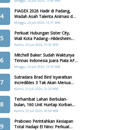
Minggu, 26 Juli 2026, 13:40 WIB
PIAGEX 2026 Hadir di Padang,
4
Wadah Asah Talenta Animasi dan
Teknologi Digital
Minggu, 26 Juli 2026, 13:51 WIB
Perkuat Hubungan Sister City,
5
Wali Kota Padang--Hildesheim
Akan Tanam Pohon di Batang
Kamis, 23 Juli 2026, 19:32 WIB
Arau
Mitchell Baker: Sudah Waktunya
6
Timnas Indonesia Juara Piala AFF
2026
Minggu, 26 Juli 2026, 13:33 WIB
Sutradara Brad Bird Isyaratkan
7
Incredibles 3 Tak Akan Menua
Karakter Keluarga Parr
Kamis, 23 Juli 2026, 22:26 WIB
Terhambat Lahan Berbulan-
8
bulan, 160 Unit Huntap Korban
Bencana Agam Kini Menjelang
Kamis, 23 Juli 2026, 20:06 WIB
Realisasi
Prabowo Perintahkan Kesiapan
9
Total Hadapi El Nino: Perkuat