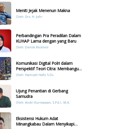
Meniti Jejak Menenun Makna
Oleh: Drs. H. Jufri
Perbandingan Pra Peradilan Dalam
KUHAP Lama dengan yang Baru
Oleh: Denok Resmini
Komunikasi Digital Polri dalam
Perspektif Teori Citra: Membangun
Kepercayaan Publik Melalui Konten
Oleh: Hamzah Hafiz S.Ds.
Humanis Kesiapsiagaan Bencana di
Sumatera
Ujung Penantian di Gerbang
Samudra
Oleh: Andri Kurniawan, S.Pd.I., M.A.
Eksistensi Hukum Adat
Minangkabau Dalam Menyikapi